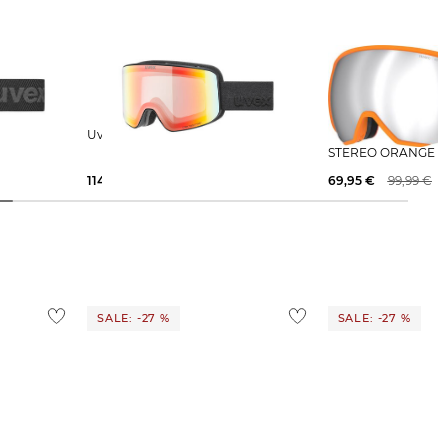
hill 2000 FM"
Uvex | Skibrille PYRIT V
Atomic | Skibrille REVENT L
STEREO ORANGE
114,95 €
119,95 €
69,95 €
99,99 €
SALE: -27 %
SALE: -27 %