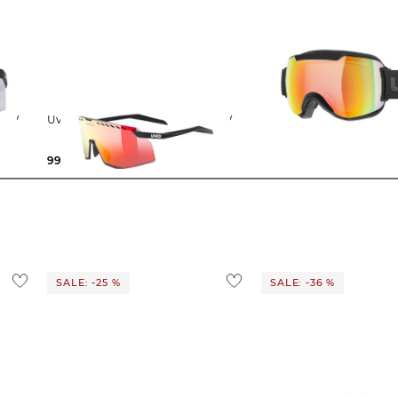
GE CV
Uvex | Sportbrille PACE STAGE CV
Uvex | Skibrille "Down
99,35 €
139,95 €
49,99 €
119,99 €
SALE: -25 %
SALE: -36 %