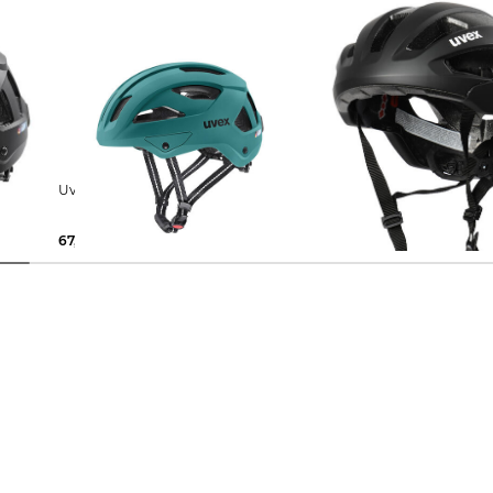
RIDE
Uvex | Fahrradhelm CITY STRIDE
Uvex | Fahrradhelm RI
67,49 €
89,95 €
89,99 €
139,99 €