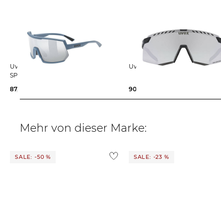
Uvex | Sportsonnenbrille
Uvex | Sportbrille PACE STA
SPORTSTYLE 235
87,99 €
89,99 €
90,65 €
139,95 €
Mehr von dieser Marke:
SALE: -50 %
SALE: -23 %