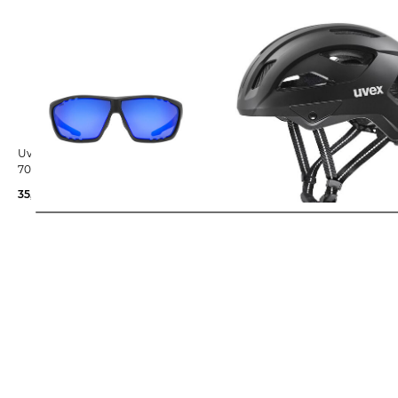
Uvex | Sonnenbrille SPORTSTYLE
Uvex | Fahrradhelm CITY ST
706
35,95 €
69,99 €
68,85 €
89,95 €