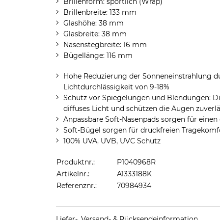
Brillenform: sportlich (Wrap)
Brillenbreite: 133 mm
Glashöhe: 38 mm
Glasbreite: 38 mm
Nasenstegbreite: 16 mm
Bügellänge: 116 mm
Hohe Reduzierung der Sonneneinstrahlung dur
Lichtdurchlässigkeit von 9-18%
Schutz vor Spiegelungen und Blendungen: Die
diffuses Licht und schützen die Augen zuver
Anpassbare Soft-Nasenpads sorgen für einen
Soft-Bügel sorgen für druckfreien Tragekomf
100% UVA, UVB, UVC Schutz
Produktnr.:
P1040968R
Artikelnr.:
A1333188K
Referenznr.:
70984934
Liefer-, Versand- & Rücksendeinformation