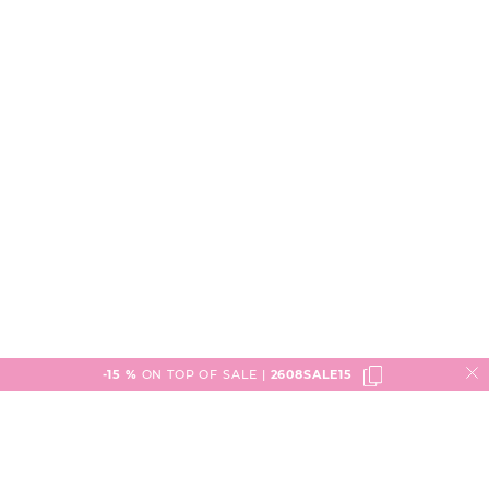
-15 %
ON TOP OF SALE |
2608SALE15
Service