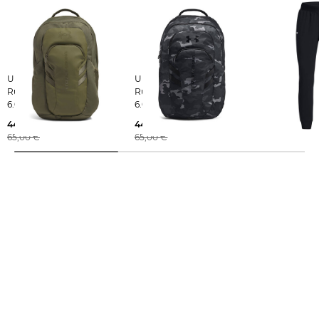
Under Armour |
Under Armour |
Under Armour | Da
Rucksack HUSTLE PRO
Rucksack HUSTLE PRO
Trainingshos
6.0
6.0
42,99 €
44,99 €
44,99 €
55,00 €
65,00 €
65,00 €