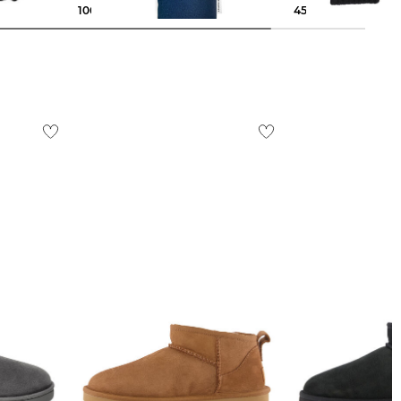
106,89 €
139,95 €
45,35 €
50,00 €