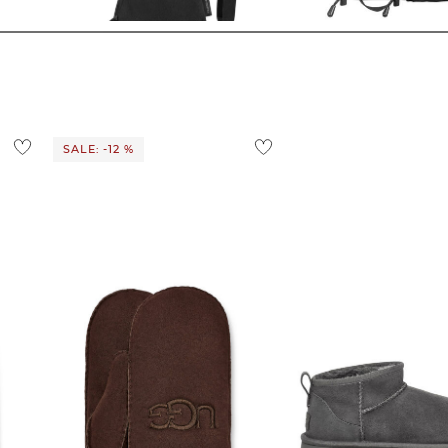
56,05 €
69,95 €
56,05 €
69,95 €
SALE: -12 %