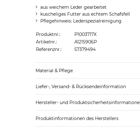
aus weichem Leder gearbeitet
kuscheliges Futter aus echtem Schafsfell
Pflegehinweis: Lederspezialreinigung
Produktnr.:
P1003717X
Artikelnr.:
A1215906P
Referenznr.:
57379494
Material & Pflege
Obermaterial: Leder (Schaf)
Liefer-, Versand- & Rücksendeinformation
Futter: Fell (Schaf)
Standard-Lieferung innerhalb Deutschlands:
Hersteller- und Produktsicherheitsinformation
DHL-Paket
4,95€ - versandkostenfrei ab 
EAN:
0191459205082
Spedition
3
Produktinformationen des Herstellers
Deckers Germany GmbH
Weitere Details zu Versandoptionen und Versan
Alex Henderson