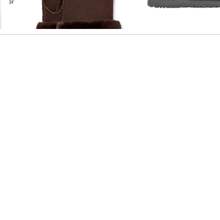
UGG | Damen Handschuhe
UGG | Damen Boots "Classic Ultra
Mini"
144,99 €
164,95 €
179,95 €