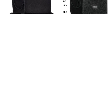
UGG | Damen Handschuhe
UGG | Damen Fäustlinge aus Leder
und Fleece
174,95 €
89,95 €