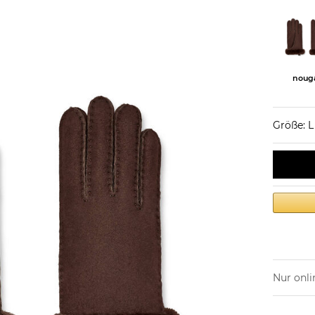
noug
Größe: L
Nur onli