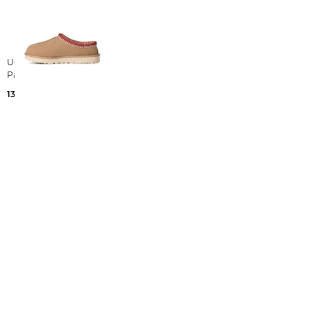
UGG | Damen
Pantoletten TASMAN II
139,95 €