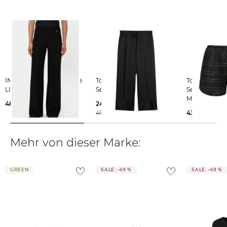
findest du
hier
.
INA KESS | Damen Hose
Totême | Damen
Totême | Damen
LIORA
Seidenhose
Seidenshorts
MONOGRAM
489,00 €
249,99 €
490,00 €
430,00 €
Mehr von dieser Marke:
GREEN
SALE: -49 %
SALE: -49 %