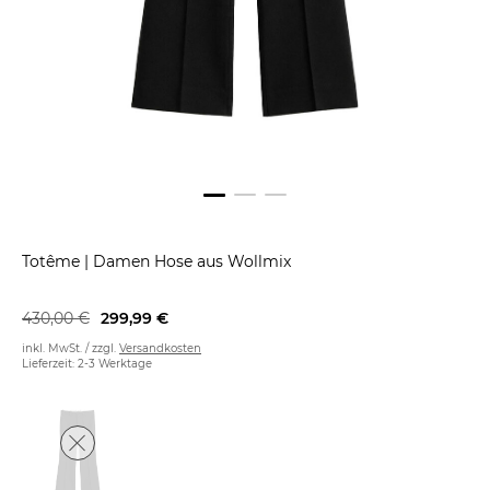
Totême
|
Damen Hose aus Wollmix
430,00 €
299,99 €
inkl. MwSt. / zzgl.
Versandkosten
Lieferzeit: 2-3 Werktage