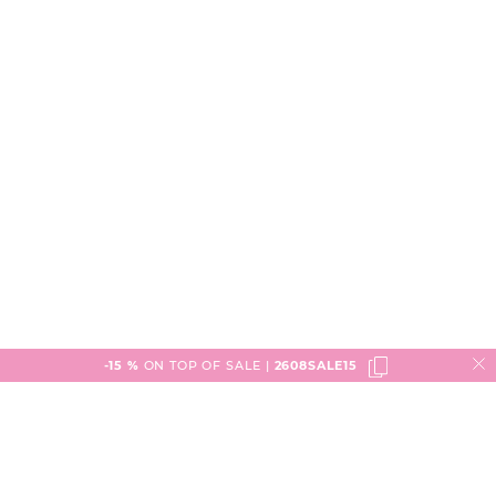
-15 %
ON TOP OF SALE |
2608SALE15
Service
Versand & Lieferung