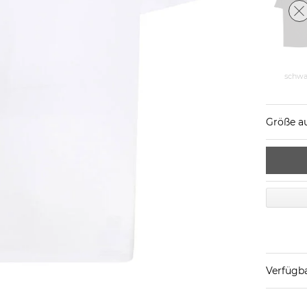
schwa
Größe a
Verfügba