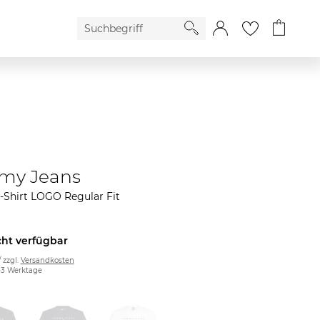
my Jeans
-Shirt LOGO Regular Fit
cht verfügbar
/ zzgl.
Versandkosten
2-3 Werktage