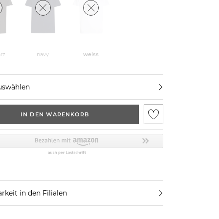
rz
navy
weiss
uswählen
IN DEN WARENKORB
rkeit in den Filialen