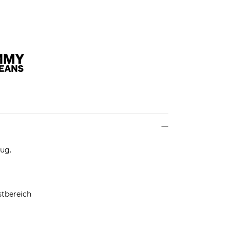
zug.
stbereich