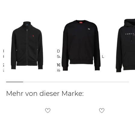
Weitere Details zu Rücksendungen und Retouren aus dem Ausland
findest du
hier
.
Polo Ralph Lauren |
Diesel | Herren
Tommy Jeans | Herr
Herren Sweatjacke
Sweatshirt S-ROB-DOVAL
Hoodie mit 
209,95 €
105,00 €
83,09 €
215,00 €
150,00 €
89,90 €
Mehr von dieser Marke: