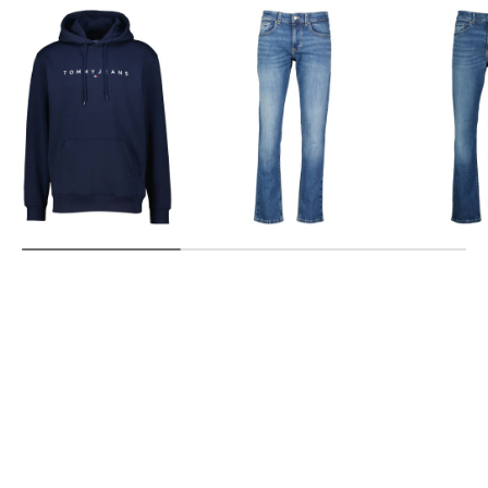
Tommy Jeans | Herren
Tommy Jeans | Herren
Tommy Jeans | Herr
Hoodie mit Logo
Jeans SCANTON Slim Fit
Jeans RYAN 
84,19 €
92,99 €
94,95 €
89,90 €
99,90 €
99,90 €