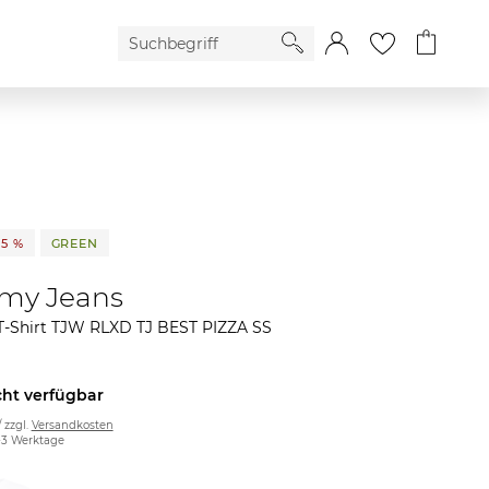
25 %
GREEN
my Jeans
-Shirt TJW RLXD TJ BEST PIZZA SS
cht verfügbar
/ zzgl.
Versandkosten
2-3 Werktage