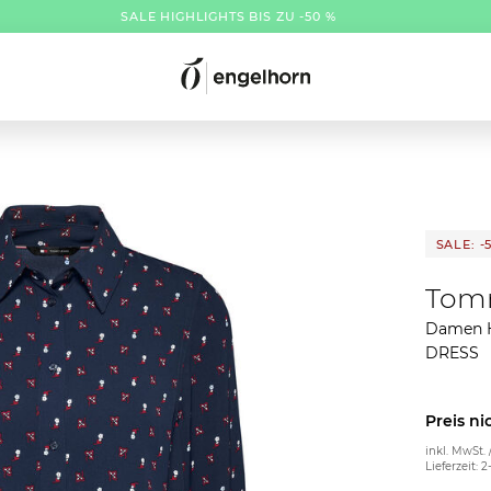
SALE HIGHLIGHTS BIS ZU -50 %
SALE: -
Tom
Damen H
DRESS
Preis ni
inkl. MwSt. 
Lieferzeit: 