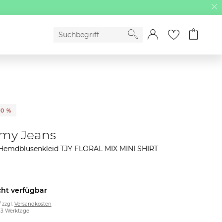
50 %
my Jeans
emdblusenkleid TJY FLORAL MIX MINI SHIRT
cht verfügbar
/ zzgl.
Versandkosten
2-3 Werktage