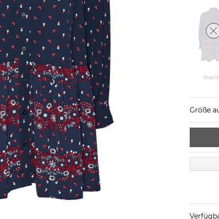
mari
Größe a
Verfügba