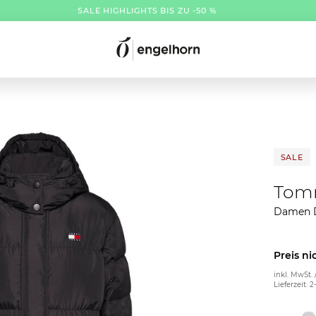
SALE HIGHLIGHTS BIS ZU -50 %
SALE
Tom
Damen 
Preis ni
inkl. MwSt. 
Lieferzeit: 