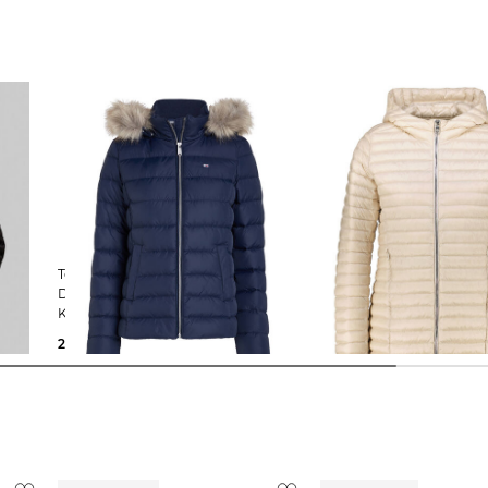
Tommy Jeans | Damen
Colmar | Damen Daun
Daunenjacke mit Kapuze und
Kunstpelzbesatz Slim Fit
159,99 €
329,99 €
249,90 €