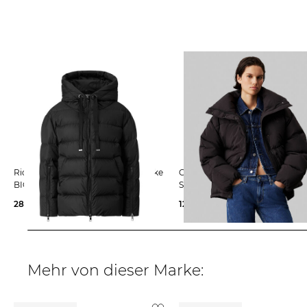
Rich & Royal | Damen Daunenjacke
Calvin Klein Jeans | Damen
BIG PUFFER
Steppjacke RELAXED PUFFER
289,95 €
124,99 €
279,90 €
Mehr von dieser Marke: