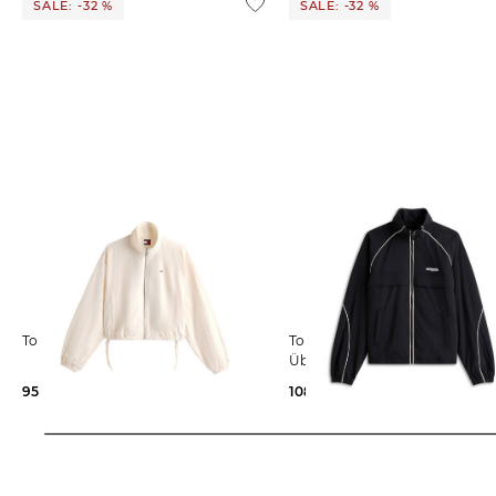
SALE: -32 %
SALE: -32 %
Tommy Jeans | Damen Jacke
Tommy Jeans | Damen
Übergangsjacke wasserabweis
95,39 €
139,90 €
108,35 €
159,90 €