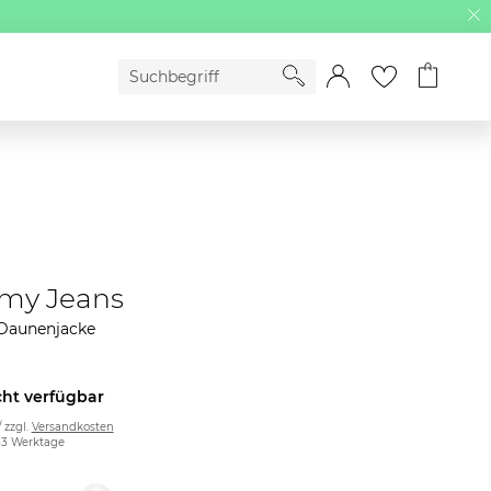
my Jeans
Daunenjacke
cht verfügbar
/ zzgl.
Versandkosten
2-3 Werktage