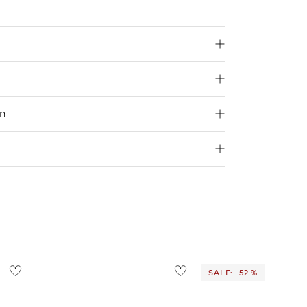
en
250 €
4,95€
d ins Ausland findest du
hier
.
ostenlos
1,95 €
 Ausland findest du
hier
.
SALE: -52 %