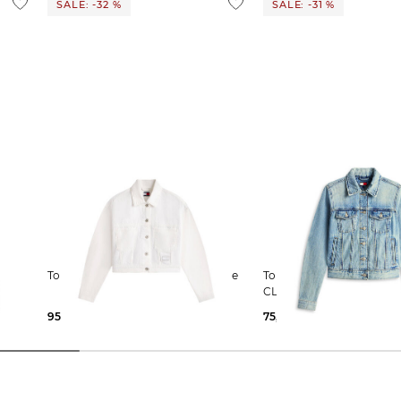
SALE: -32 %
SALE: -31 %
Tommy Jeans | Damen Jeansjacke
Tommy Jeans | Damen Jeansjacke
end
CLASSIC TUCKER
95,39 €
139,90 €
75,99 €
109,90 €