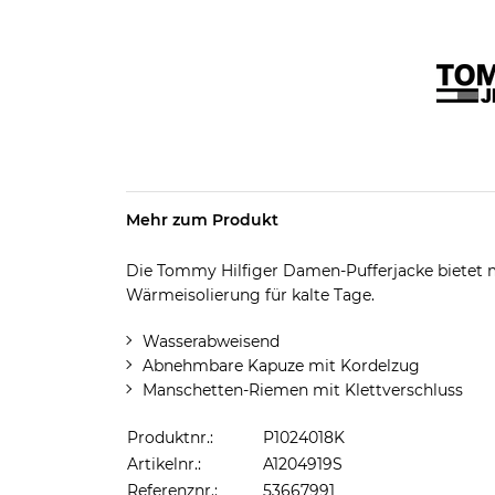
Mehr zum Produkt
Die Tommy Hilfiger Damen-Pufferjacke bietet m
Wärmeisolierung für kalte Tage.
Wasserabweisend
Abnehmbare Kapuze mit Kordelzug
Manschetten-Riemen mit Klettverschluss
Produktnr.:
P1024018K
Artikelnr.:
A1204919S
Referenznr.:
53667991