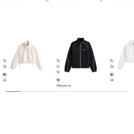
Tommy Jeans | Damen
Tommy Jeans | Damen
Tommy Jeans | Dam
Jacke
Übergangsjacke
Jeansjacke
wasserabweisend
95,39 €
95,39 €
139,90 €
108,35 €
139,90 €
159,90 €