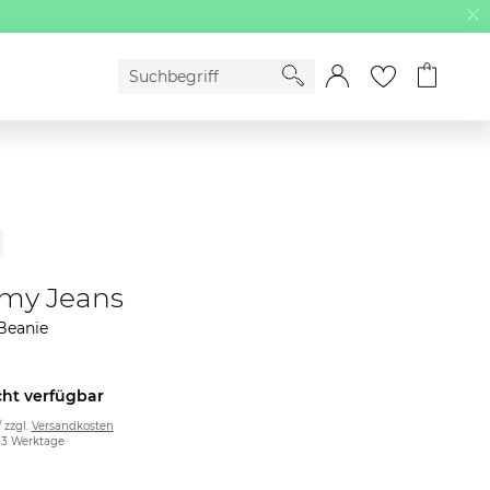
my Jeans
Beanie
cht verfügbar
/ zzgl.
Versandkosten
2-3 Werktage