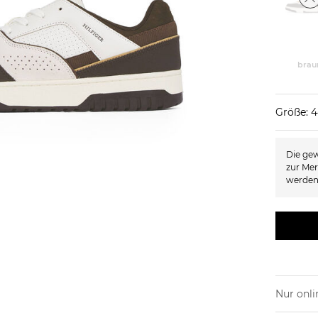
brau
Größe: 
Die gew
zur Mer
werden
Nur onli