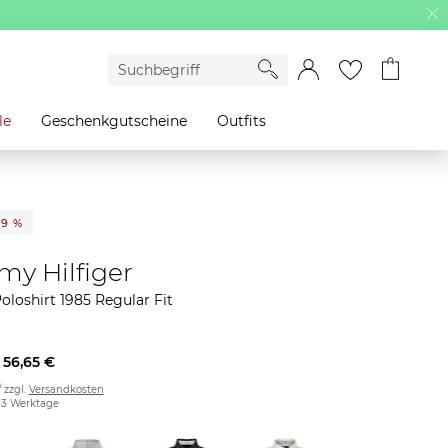
le
Geschenkgutscheine
Outfits
29 %
y Hilfiger
oloshirt 1985 Regular Fit
56,65 €
/ zzgl.
Versandkosten
2-3 Werktage