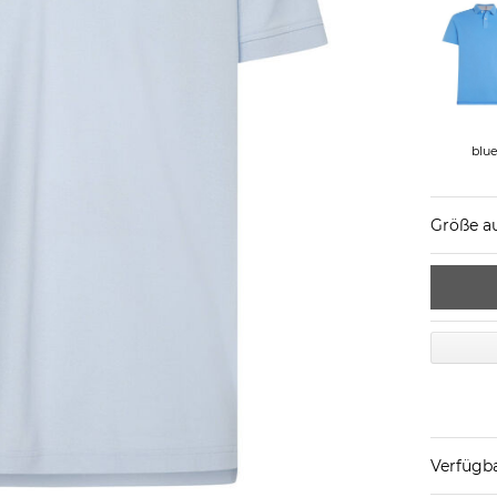
blu
Größe a
Verfügba