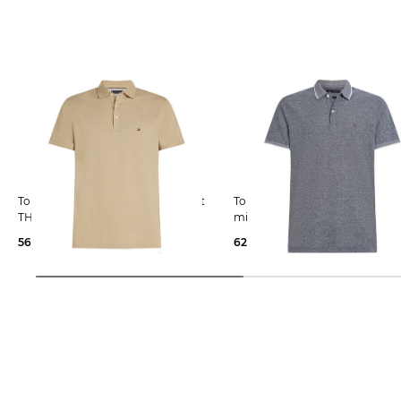
Tommy Hilfiger | Herren Poloshirt
Tommy Hilfiger | Herren Poloshirt
THE 1985 Slim Fit
mit Leinen LINEN REG POLO
56,65 €
79,90 €
62,39 €
89,90 €