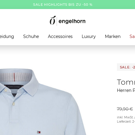
SALE HIGHLIGHTS BIS ZU -50 %
eidung
Schuhe
Accessoires
Luxury
Marken
Sa
SALE: -
Tomm
Herren P
79,90 €
inkl. MwSt. 
Lieferzeit: 