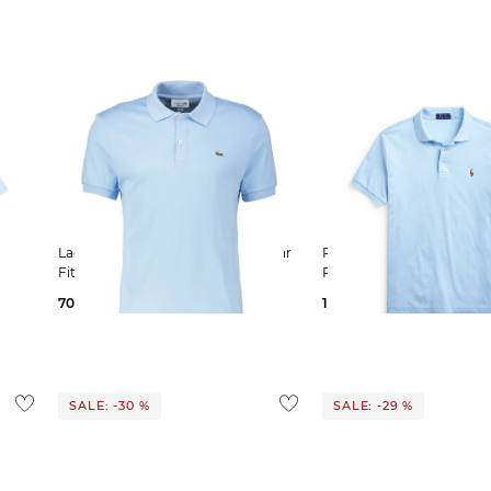
Lacoste | Herren Poloshirt Regular
Polo Ralph Lauren | Herren
Fit Kurzarm
Poloshirt Slim Fit Kurzar
70,99 €
100,00 €
119,55 €
145,00 €
SALE: -30 %
SALE: -29 %