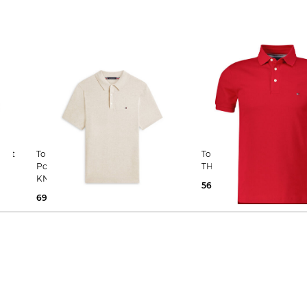
Tommy Hilfiger | Herren Strick-
Tommy Hilfiger | Herren Poloshirt
Poloshirt ESSENTIAL COTTON
THE 1985 Slim Fit
KNITTED POLO
56,65 €
79,90 €
69,95 €
99,90 €