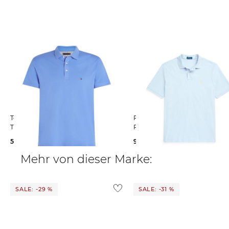
Tommy Hilfiger | Herren Poloshirt
Polo Ralph Lauren | Herren
THE 1985 Slim Fit
Poloshirt Slim Fit Kurzarm
56,65 €
79,90 €
94,99 €
119,00 €
Mehr von dieser Marke:
SALE: -29 %
SALE: -31 %