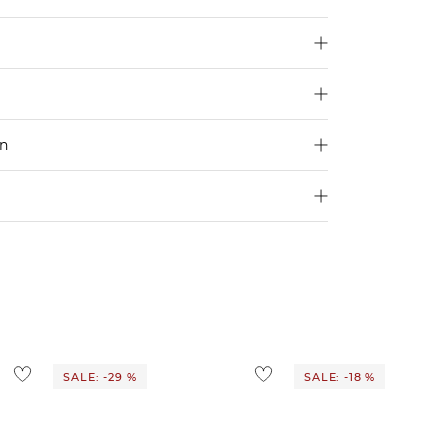
en
250 €
Größe aus
4,95€
d ins Ausland findest du
hier
.
ostenlos
1,95 €
 Ausland findest du
hier
.
SALE: -29 %
SALE: -18 %