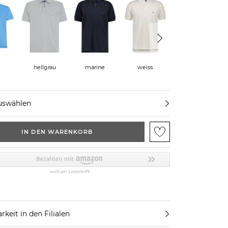
hellgrau
marine
weiss
schwarz
e
uswählen
IN DEN WARENKORB
rkeit in den Filialen