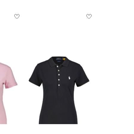
Polo Ralph Lauren | Damen
Poloshirt Slim Fit
135,00 €