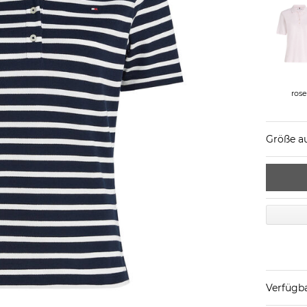
ros
Größe a
Verfügba