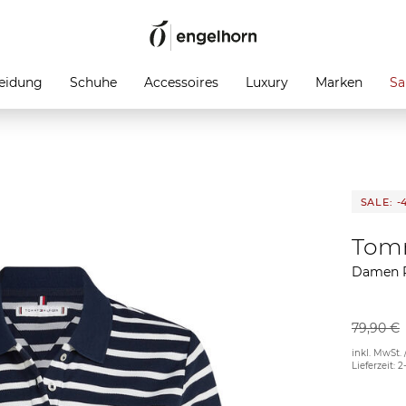
eidung
Schuhe
Accessoires
Luxury
Marken
Sa
SALE: -
Tomm
Damen P
79,90 €
inkl. MwSt. 
Lieferzeit: 