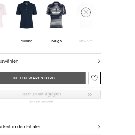
e
marine
indigo
offwhite
uswählen
IN DEN WARENKORB
rkeit in den Filialen