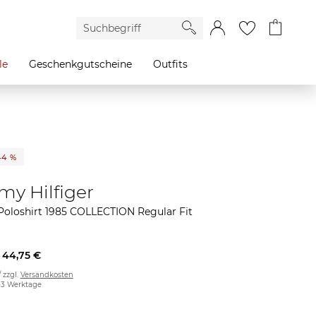
le
Geschenkgutscheine
Outfits
44 %
y Hilfiger
oloshirt 1985 COLLECTION Regular Fit
44,75 €
/ zzgl.
Versandkosten
2-3 Werktage