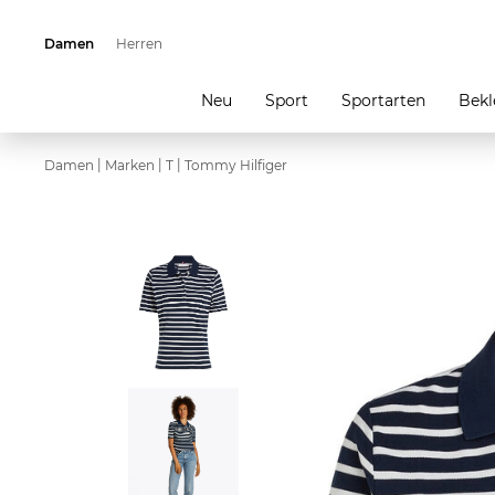
Damen
Herren
Neu
Sport
Sportarten
Bekl
|
|
|
Damen
Marken
T
Tommy Hilfiger