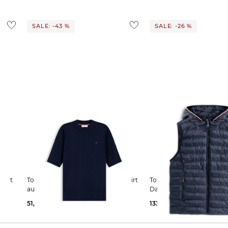
SALE: -43 %
SALE: -26 %
Tommy Hilfiger | Damen Strickshirt
Tommy Hilfiger | Damen
aus Baumwolle
Daunenweste
51,35 €
89,90 €
133,99 €
179,90 €