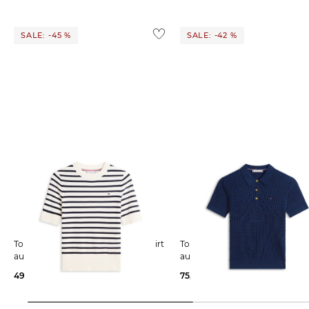
SALE: -45 %
SALE: -42 %
Tommy Hilfiger | Damen Strickshirt
Tommy Hilfiger | Damen Poloshirt
aus Baumwolle
aus Baumwolle
49,69 €
89,90 €
75,75 €
129,90 €