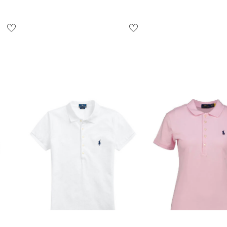
1,95 €
 Ausland findest du
hier
.
Polo Ralph Lauren | Damen
Polo Ralph Lauren | Damen
Poloshirt Slim Fit
Poloshirt Slim Fit
135,00 €
135,00 €