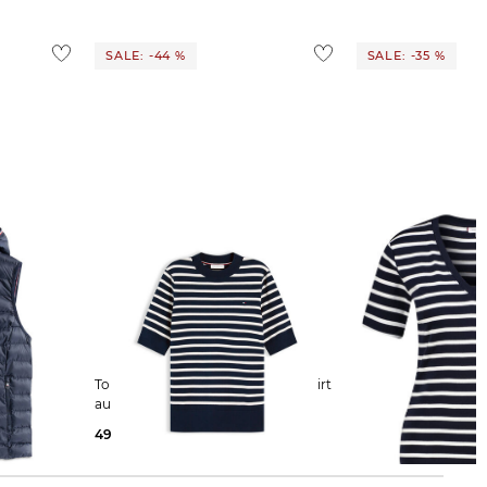
SALE: -44 %
SALE: -35 %
Tommy Hilfiger | Damen Strickshirt
Tommy Hilfiger | Damen T-Shirt
aus Baumwolle
CODY Slim Fit
49,95 €
89,90 €
32,65 €
49,90 €