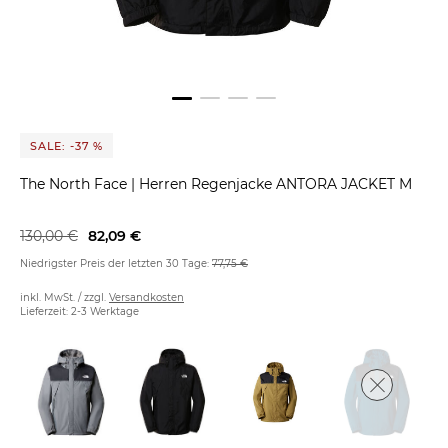
SALE: -37 %
The North Face
|
Herren Regenjacke ANTORA JACKET M
130,00 €
82,09 €
Niedrigster Preis der letzten 30 Tage:
77,75 €
inkl. MwSt. / zzgl.
Versandkosten
Lieferzeit: 2-3 Werktage