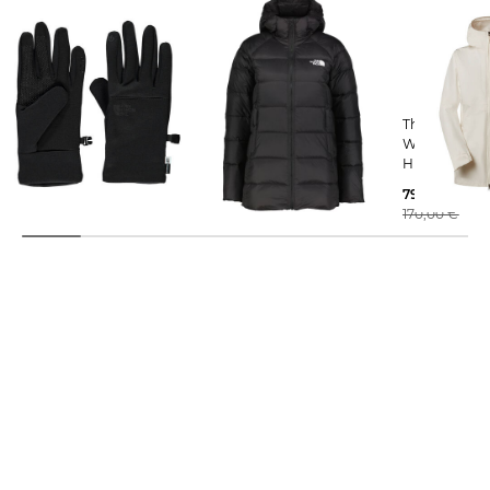
The North Face |
The North Face | Damen
The North Face | D
Handschuhe ETIP
Daunenparka HYALITE
Wanderjacke
RECYCLED GLOVE
HIKESTELLE
149,99 €
47,00 €
290,00 €
79,99 €
170,00 €