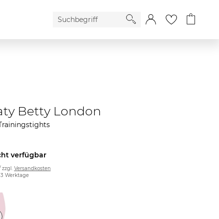
ty Betty London
rainingstights
cht verfügbar
/ zzgl.
Versandkosten
2-3 Werktage