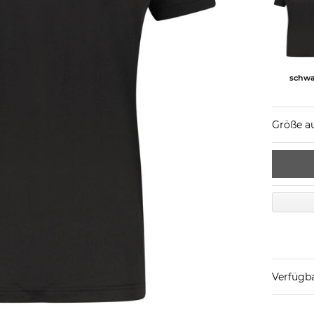
schwa
Größe a
Verfügba