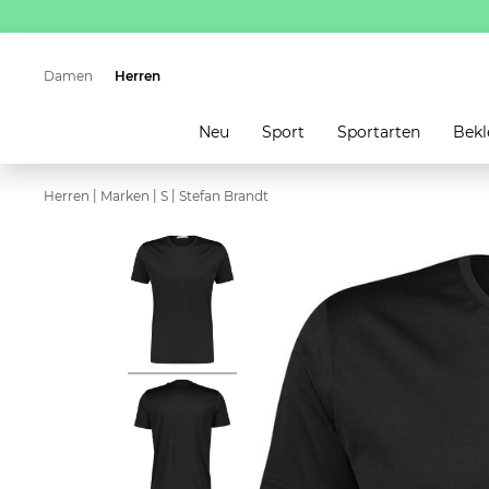
Damen
Herren
Neu
Sport
Sportarten
Bekl
|
|
|
Herren
Marken
S
Stefan Brandt