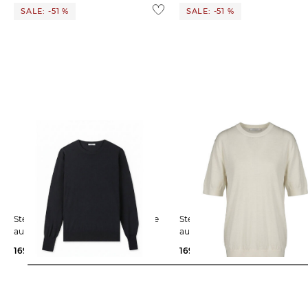
SALE: -51 %
SALE: -51 %
Stefan Brandt | Herren Longsleeve
Stefan Brandt | Herren Longsleeve
aus Merinowolle
aus Merinowolle
169,99 €
349,00 €
169,99 €
349,00 €