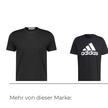
Stefan Brandt | Herren T-Shirt
adidas Sportswear | Herr
ENNO 30
139,00 €
21,99 €
28,00 €
Mehr von dieser Marke: