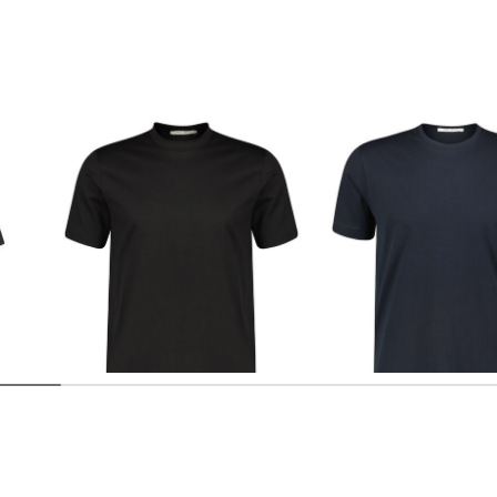
en T-Shirt
Stefan Brandt | Herren T-Shirt ELI
Stefan Brandt | Herren T-Shirt
SUPER 60
ENNO 30
149,00 €
139,00 €