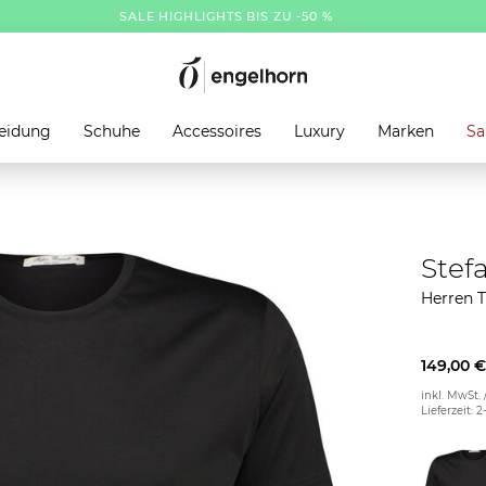
SALE HIGHLIGHTS BIS ZU -50 %
eidung
Schuhe
Accessoires
Luxury
Marken
Sa
Stef
Herren 
149,00 €
inkl. MwSt. 
Lieferzeit: 