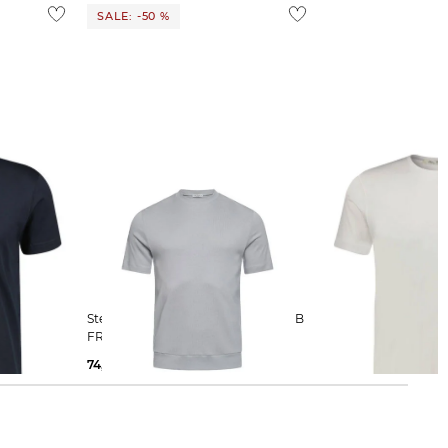
SALE: -50 %
Stefan Brandt | Herren T-Shirt ELI B
Stefan Brandt | Herren T-Shirt
FR 30
ENNO 30
74,99 €
149,00 €
139,00 €