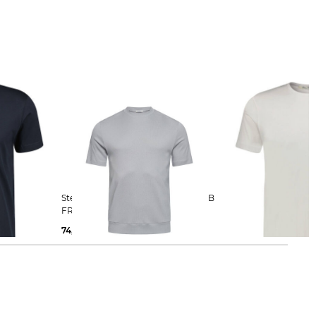
Stefan Brandt | Herren T-Shirt ELI B
Stefan Brandt | Herren T-Shirt
FR 30
ENNO 30
74,99 €
149,00 €
139,00 €