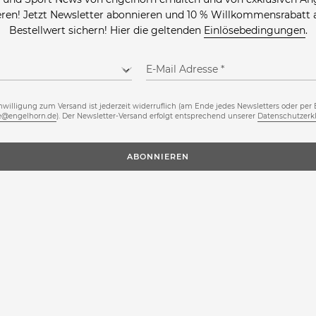
ieren! Jetzt Newsletter abonnieren und 10 % Willkommensrabatt 
Bestellwert sichern! Hier die geltenden
Einlösebedingungen
.
E-Mail Adresse
nwilligung zum Versand ist jederzeit widerruflich (am Ende jedes Newsletters oder per 
ce@engelhorn.de
). Der Newsletter-Versand erfolgt entsprechend unserer
Datenschutzerk
ABONNIEREN