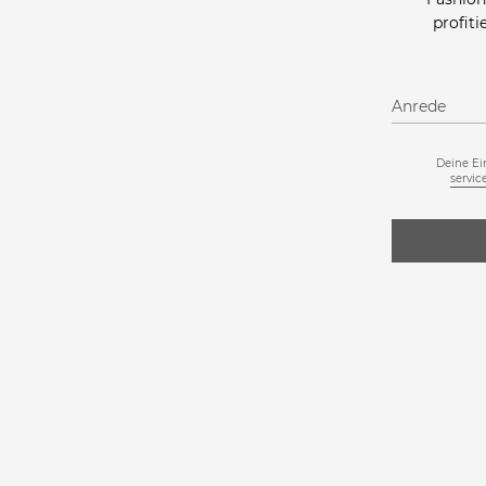
profit
Anrede
Deine Ei
servi