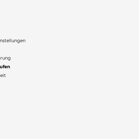
nstellungen
hrung
rufen
eit