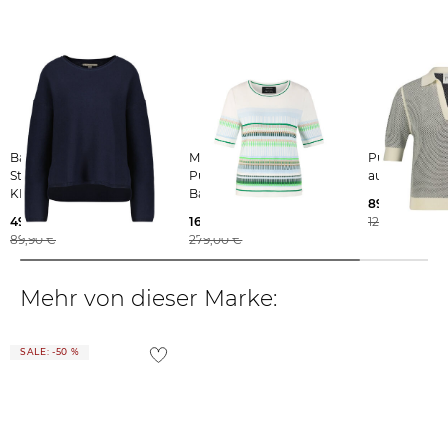
findest du
hier
.
Barbour | Damen
Marc Cain | Damen
Pure | Damen Pullover
Strickpullover MARINE
Pullover mit Bio-
aus Baumwol
KNIT Relaxed Fit
Baumwolle
89,99 €
49,99 €
169,99 €
129,95 €
89,90 €
279,00 €
Mehr von dieser Marke:
SALE: -50 %