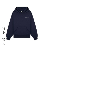
Sporty & Rich | Damen
Sweatshirt SYRACUSE
109,99 €
220,00 €