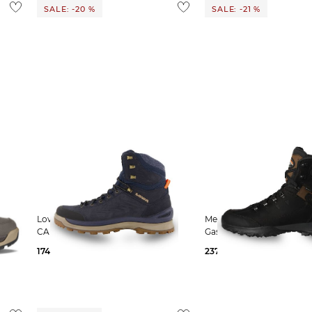
 Ausland findest du
hier
.
SALE: -20 %
SALE: -21 %
Lowa | Herren Winterboots
Meindl | Herren Schnürboots
X
CALLISTO GTX
Gastein GTX
174,95 €
220,00 €
237,29 €
299,90 €