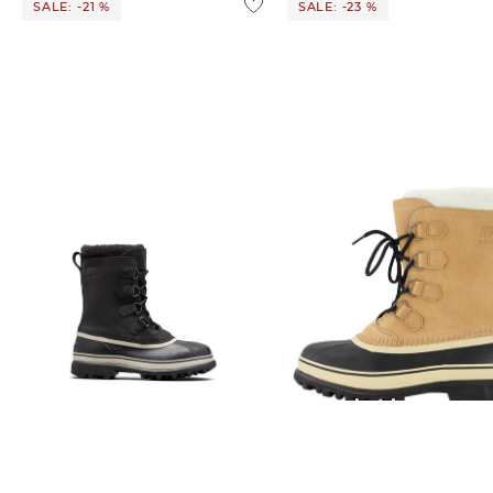
SALE: -21 %
SALE: -23 %
Sorel | Herren Winterstiefel NM1000
Sorel | Herren Winterstiefel NM1000
CARIBOU
CARIBOU
145,25 €
185,00 €
143,05 €
185,00 €