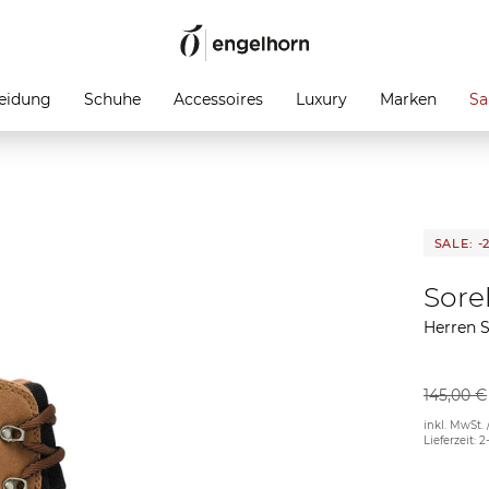
eidung
Schuhe
Accessoires
Luxury
Marken
Sa
SALE: -
Sore
Herren 
145,00 €
inkl. MwSt. 
Lieferzeit: 