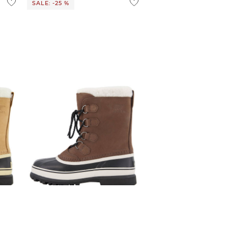
SALE: -25 %
Sorel | Herren Winterstiefel NM1000
CARIBOU
138,85 €
185,00 €