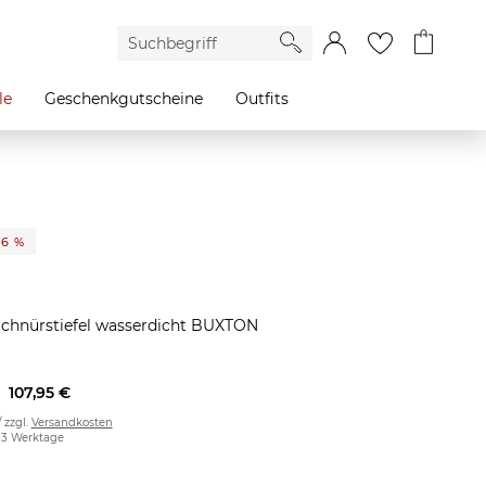
le
Geschenkgutscheine
Outfits
26 %
l
Schnürstiefel wasserdicht BUXTON
107,95 €
/ zzgl.
Versandkosten
2-3 Werktage