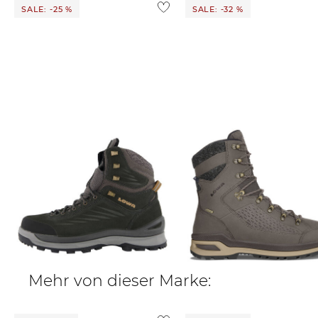
Weitere Details zu Rücksendungen und Retouren aus dem
SALE: -25 %
SALE: -32 %
Lowa | Herren Winterboots
Lowa | Herren Winterboots mit
CALLISTO GTX
Leder RENEGADE EVO ICE GT
163,99 €
220,00 €
183,95 €
270,00 €
Mehr von dieser Marke: