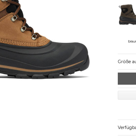
brau
Größe a
Verfügba