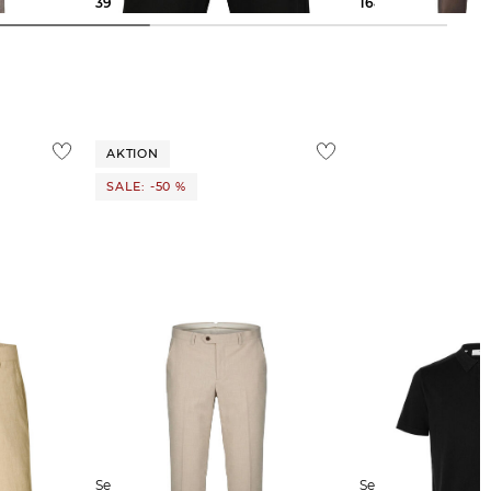
39,99 €
79,95 €
164,99 €
169,95 €
AKTION
SALE: -50 %
Selected Homme | Herren
Selected Homme | Herren