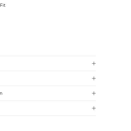
Fit
Elasthan
en
250 €
Größe aus
4,95€
d ins Ausland findest du
hier
.