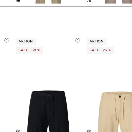
96,95 €
129,95 €
76,79 €
119,95 €
AKTION
AKTION
SALE: -30 %
SALE: -25 %
Selected Homme | Herren Shorts
Selected Homme | Herren Shorts