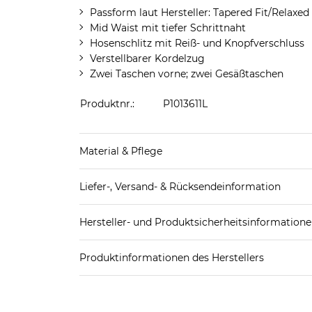
Passform laut Hersteller: Tapered Fit/Relaxed 
Mid Waist mit tiefer Schrittnaht
Hosenschlitz mit Reiß- und Knopfverschluss
Verstellbarer Kordelzug
Zwei Taschen vorne; zwei Gesäßtaschen
Produktnr.:
P1013611L
Material & Pflege
Obermaterial: 54% Baumwolle, 45% Leinen, 1% 
Liefer-, Versand- & Rücksendeinformation
Pflegekennzeichnung:
Standard-Lieferung innerhalb Deutschlands:
Hersteller- und Produktsicherheitsinformation
DHL-Paket
4,95€ - versandkostenfrei ab 
EAN oder Hersteller-Nr.:
Bitte wähle eine 
Spedition
3
Produktinformationen des Herstellers
Bestseller Textilhandels GmbH
Weitere Details zu Versandoptionen und Versan
Bestseller Textilhandels GmbH
Rücksendung:
Modering 1, Haus A, Raum 201