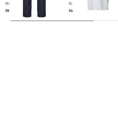
Stoffhose 196 Straight Fit
SLHRLXCLAY Relaxed Fit
39,99 €
79,99 €
34,89 €
49,99 €