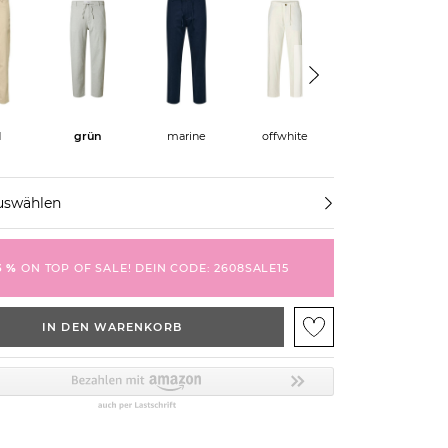
d
grün
marine
offwhite
nougat
uswählen
5 %
ON TOP OF SALE! DEIN CODE: 2608SALE15
IN DEN WARENKORB