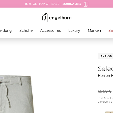
-15 %
ON TOP OF SALE |
2608SALE15
eidung
Schuhe
Accessoires
Luxury
Marken
Sa
AKTION
Sel
Herren 
69,99 €
inkl. MwSt. 
Lieferzeit: 