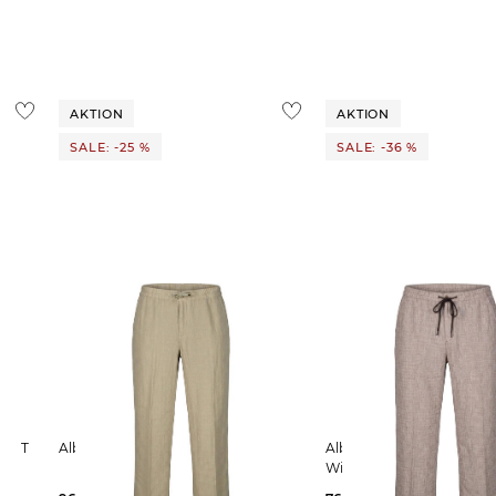
ostenlos
1,95 €
 Ausland findest du
hier
.
AKTION
AKTION
SALE: -25 %
SALE: -36 %
Alberto | Herren Leinenhose LUIS
Alberto | Herren Hose LUIS-GU-GT
Wide Fit