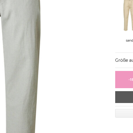
san
Größe a
-1