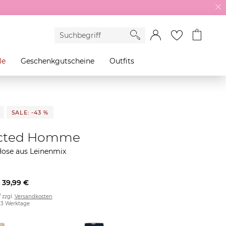
le
Geschenkgutscheine
Outfits
SALE: -43 %
ected Homme
Hose aus Leinenmix
39,99 €
/ zzgl.
Versandkosten
2-3 Werktage