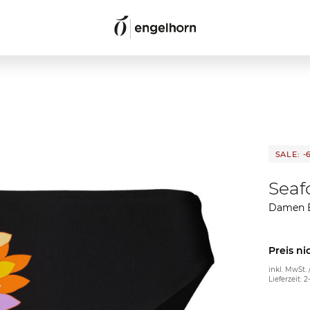
SALE: -
Seafo
Damen B
Preis ni
inkl. MwSt. 
Lieferzeit: 