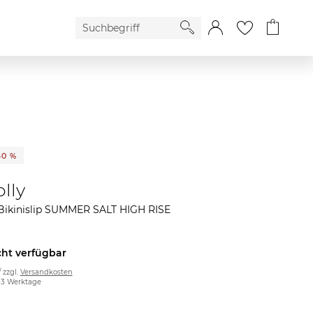
60 %
lly
ikinislip SUMMER SALT HIGH RISE
cht verfügbar
/ zzgl.
Versandkosten
2-3 Werktage