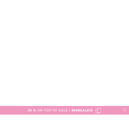
-15 %
ON TOP OF SALE |
2608SALE15