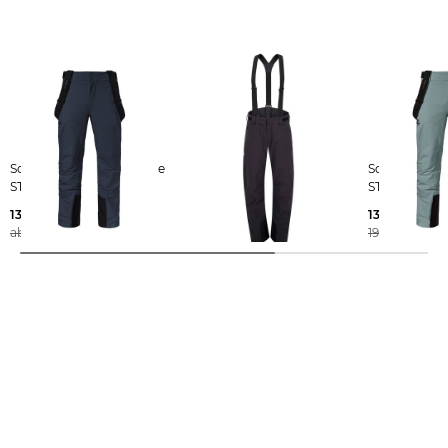
Schöffel | Herren Skihose
Schöffel | Herren Skihose
Schöffel | Herren Skihose
STYLE PINE MNS
WEISSACH M
STYLE PINE
136,85 €
139,55 €
139,55 €
ab
199,95 €
199,95 €
199,95 €