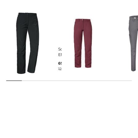
Schöffel | Damen Hose
Schöffel | Damen Hose
Schöffel | Damen
ENGADIN WARM
ENGADIN WARM
Wanderhose
87,05 €
69,95 €
83,45 €
129,95 €
129,95 €
99,95 €