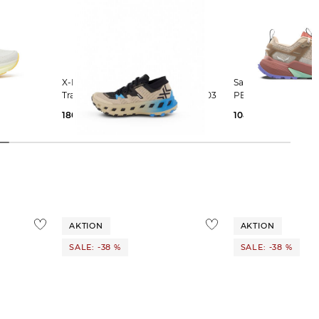
X-Bionic | Damen
Salewa | Damen Laufschuhe
Trailrunningschuhe TERRASKIN X03
PEDROC 2
180,00 €
104,29 €
130,00 €
AKTION
AKTION
SALE: -38 %
SALE: -38 %