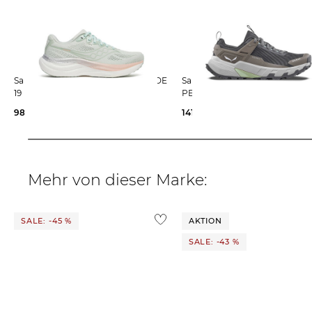
Saucony | Damen Laufschuhe RIDE
Salewa | Damen Laufschuhe
19
PEDROC 2 PTX
98,55 €
160,00 €
141,39 €
150,00 €
Mehr von dieser Marke:
SALE: -45 %
AKTION
SALE: -43 %