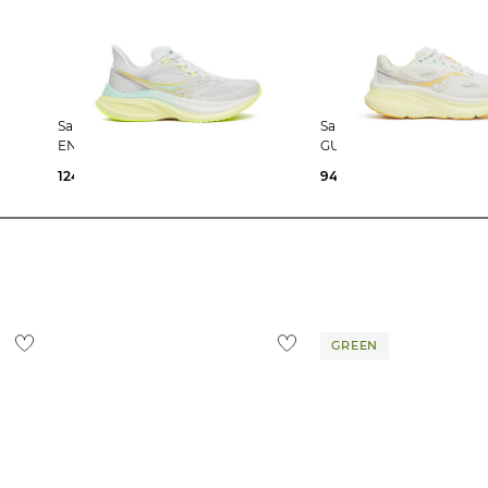
Saucony | Damen Laufschuhe
Saucony | Damen Laufschuhe
ENDORPHIN SPEED 5
GUIDE 19
124,99 €
200,00 €
94,99 €
160,00 €
GREEN