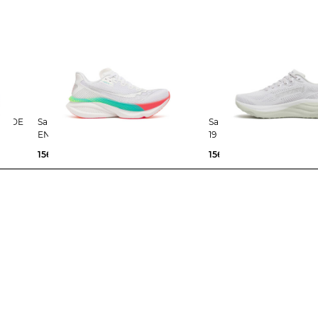
Saucony | Damen Laufschuhe
Saucony | Damen Laufschuhe RIDE
ENDORPHIN AZURA
19
156,85 €
160,00 €
156,85 €
160,00 €