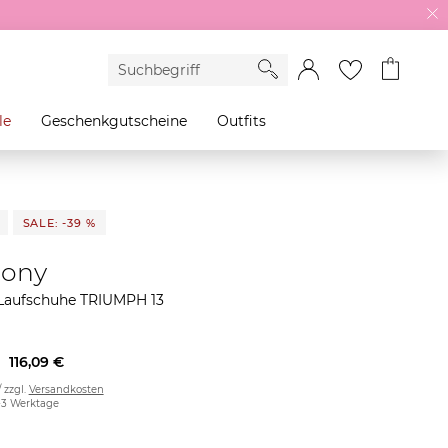
le
Geschenkgutscheine
Outfits
SALE: -39 %
cony
aufschuhe TRIUMPH 13
116,09 €
/ zzgl.
Versandkosten
2-3 Werktage