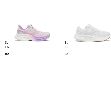
Saucony | Damen Laufschuhe
Saucony | Damen Laufschuhe RIDE
ENDORPHIN SPEED 5
18
109,99 €
200,00 €
85,95 €
150,00 €