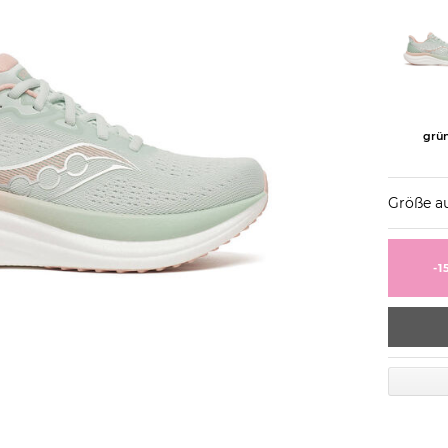
grü
Größe a
-1