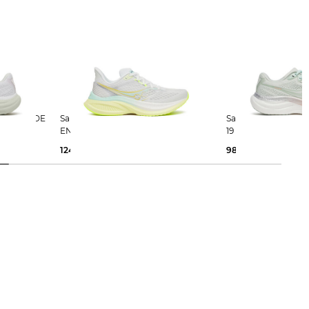
Saucony | Damen Laufschuhe
Saucony | Damen Laufschuhe RIDE
ENDORPHIN SPEED 5
19
124,99 €
200,00 €
98,55 €
160,00 €