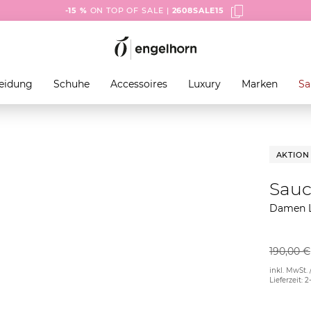
-15 %
ON TOP OF SALE |
2608SALE15
eidung
Schuhe
Accessoires
Luxury
Marken
Sa
AKTION
Sau
Damen L
190,00 €
inkl. MwSt. 
Lieferzeit: 