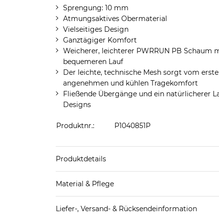
Sprengung: 10 mm
Atmungsaktives Obermaterial
Vielseitiges Design
Ganztägiger Komfort
Weicherer, leichterer PWRRUN PB Schaum m
bequemeren Lauf
Der leichte, technische Mesh sorgt vom ersten
angenehmen und kühlen Tragekomfort
Fließende Übergänge und ein natürlicherer La
Designs
Produktnr.:
P1040851P
Produktdetails
Produkthinweis: Fällt normal aus. Wir empfeh
Material & Pflege
Decksohle: Textil
Liefer-, Versand- & Rücksendeinformation
Futter Schuhe: Textil