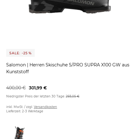
SALE: -25 %
Salomon
|
Herren Skischuhe S/PRO SUPRA X100 GW aus
Kunststoff
400,00 €
301,99 €
Niedrigster Preis der letzten 30 Tage:
293,05 €
inkl. MwSt. / zzgl.
Versandkosten
Lieferzeit: 2-3 Werktage