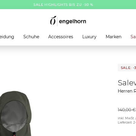
SALE HIGHLIGHTS BIS ZU -50 %
eidung
Schuhe
Accessoires
Luxury
Marken
Sa
SALE: -
Sale
Herren 
140,00 €
inkl. MwSt. 
Lieferzeit: 