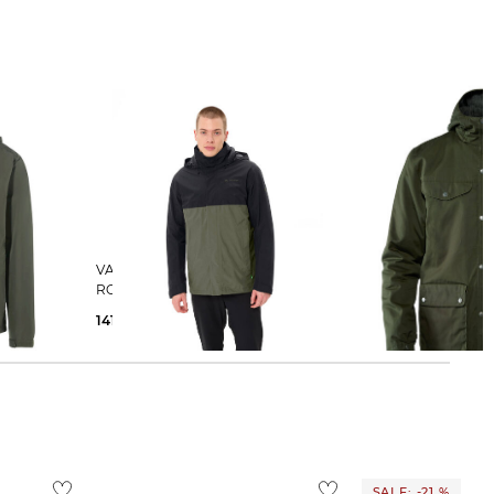
VAUDE | Herren 3 in 1 Jacke
FJÄLLRÄVEN | Herren Winterjacke
ROSEMOOR
"Greenland"
141,99 €
220,00 €
230,05 €
349,99 €
SALE: -21 %