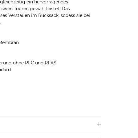
 gleichzeitig ein hervorragendes
iven Touren gewährleistet. Das
es Verstauen im Rucksack, sodass sie bei
.
 Membran
erung ohne PFC und PFAS
ndard
len dir deine übliche Größe.