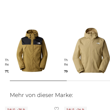
The North Face | Herren
The North Face | Herren
Regenjacke ANTORA JACKET M
Regenjacke QUEST DRYVENT
77,35 €
130,00 €
79,95 €
130,00 €
Mehr von dieser Marke:
SALE: -36 %
SALE: -24 %