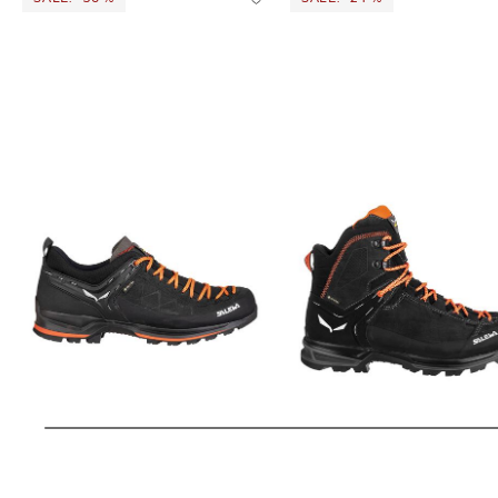
Salewa | Herren
Salewa | Herren Wanderschuhe
Leichtwanderschuh "MTN Trainer 2
MTN TRAINER 2 MID GTX
GTX"
206,19 €
270,00 €
139,95 €
220,00 €