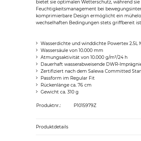
bietet sie optimalen Wetterschutz, während sie
Feuchtigkeitsmanagement bei bewegungsintens
komprimierbare Design ermöglicht ein mühelos
wechselhaften Bedingungen stets griffbereit ist
Wasserdichte und winddichte Powertex 2.5L
Wassersäule von 10.000 mm
Atmungsaktivität von 10.000 g/m²/24 h
Dauerhaft wasserabweisende DWR-Imprägni
Zertifiziert nach dem Salewa Committed Sta
Passform im Regular Fit
Rückenlänge ca. 76 cm
Gewicht ca. 310 g
Produktnr.:
P1015979Z
Produktdetails
Produkthinweis: Fällt normal aus. Wir empfeh