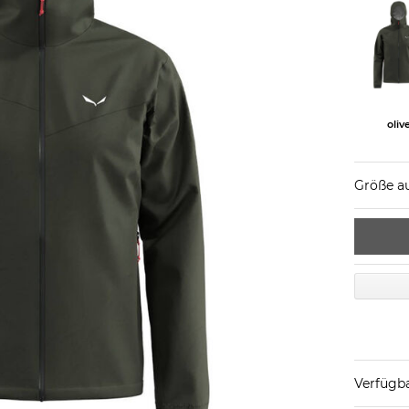
oliv
Größe a
Verfügba