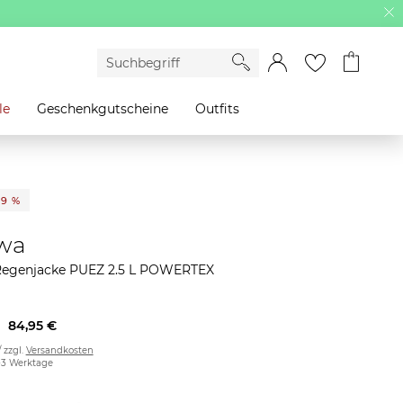
le
Geschenkgutscheine
Outfits
39 %
wa
Regenjacke PUEZ 2.5 L POWERTEX
84,95 €
/ zzgl.
Versandkosten
2-3 Werktage