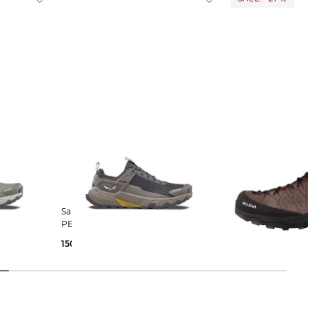
Salewa | Herren Wanderschuhe
Salewa | Herren Wanderschuhe "Alp
PEDROC 2 PTX
Trainer 2 MID GTX"
150,00 €
172,99 €
220,00 €