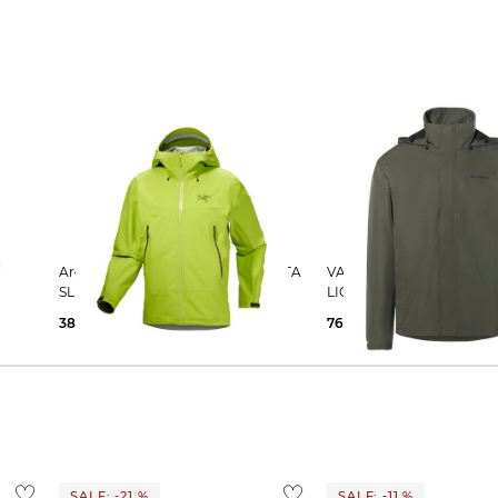
Arcteryx | Herren Regenjacke BETA
VAUDE | Herren Jacke ESCAPE
SL
LIGHT
382,49 €
500,00 €
76,35 €
120,00 €
SALE: -21 %
SALE: -11 %