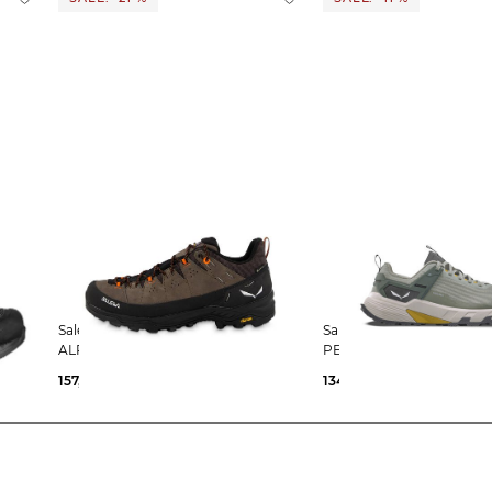
Salewa | Herren Wanderschuhe
Salewa | Herren Wanderschuhe
ALP TRAINER 2 GTX
PEDROC 2 PTX
157,75 €
200,00 €
134,09 €
150,00 €