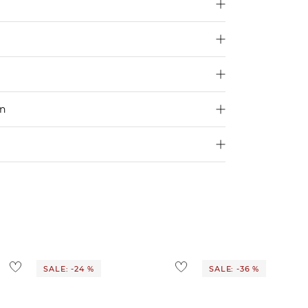
u
hier
.
en
250 €
Größe aus
4,95€
d ins Ausland findest du
hier
.
ostenlos
1,95 €
 Ausland findest du
hier
.
SALE: -24 %
SALE: -36 %