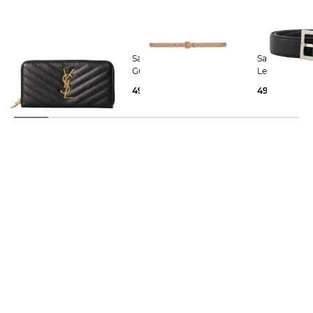
Saint Laurent | Damen
Saint Laurent | Damen
Saint Laurent | Dame
Geldbörse
Gürtel
Ledergürtel
690,00 €
490,00 €
495,00 €