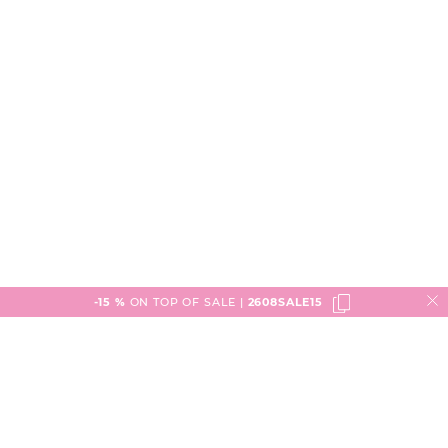
-15 %
ON TOP OF SALE |
2608SALE15
Service
Versand & Lieferung
engelhorn