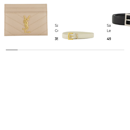
Saint Laurent | Damen
Saint Laurent | Damen
Saint Laurent | Dame
Kartenetui
Gürtel aus Kalbsleder
Ledergürtel
280,00 €
395,00 €
495,00 €