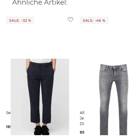
Ähnliche Artikel:
Rücksendung über den Versandweg:
Weitere Details zu Rücksendungen und Retouren aus dem
SALE: -32 %
SALE: -46 %
Seductive | Damen Hose MARY
Alberto Bike | Damen Fahrrad-
Jeans MARTA SUPER STRETC
DUAL FX
169,99 €
249,00 €
69,99 €
129,95 €