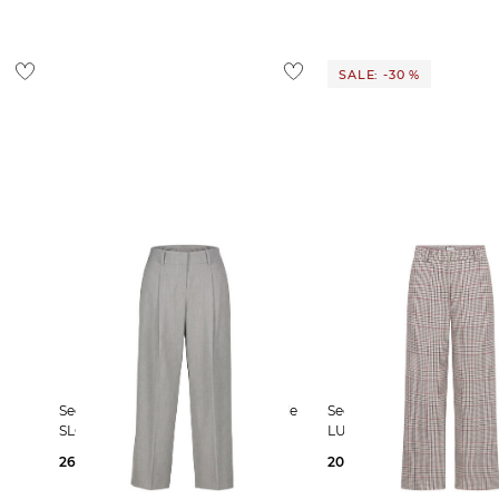
1,95 €
 Ausland findest du
hier
.
SALE: -30 %
Seductive | Damen Hose mit Wolle
Seductive | Damen Marlenehose
H
SLOANNE
LUCASSE
269,00 €
209,99 €
299,00 €