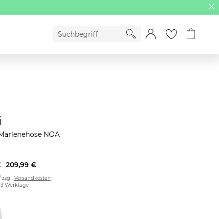
i
Marlenehose NOA
€
209,99 €
/ zzgl.
Versandkosten
2-3 Werktage