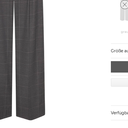
gra
Größe a
Verfügba