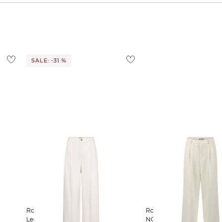
SALE: -31 %
Rossi | Damen Jeans NOA Wide
Rossi | Damen Bundfaltenhose
Leg
NOA