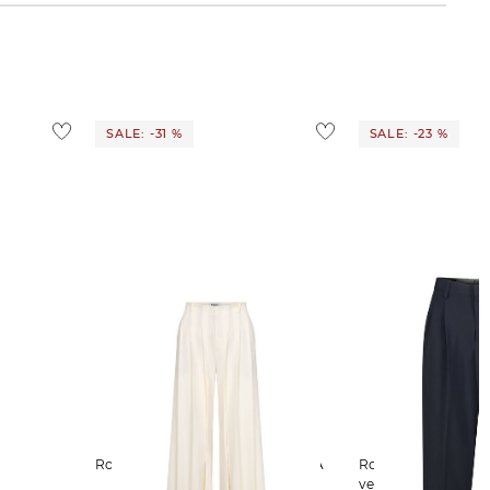
SALE: -31 %
SALE: -23 %
Rossi | Damen Palazzohose RAYA
Rossi | Damen Culotte NOA CROP
verkürzt