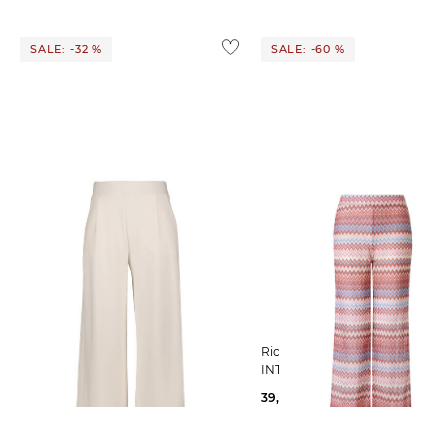
SALE: -32 %
SALE: -60 %
Rich & Royal | Damen Culotte
Rich & Royal | Damen Hose
INTARSIA KNIT PANTS
88,95 €
129,95 €
39,99 €
99,95 €