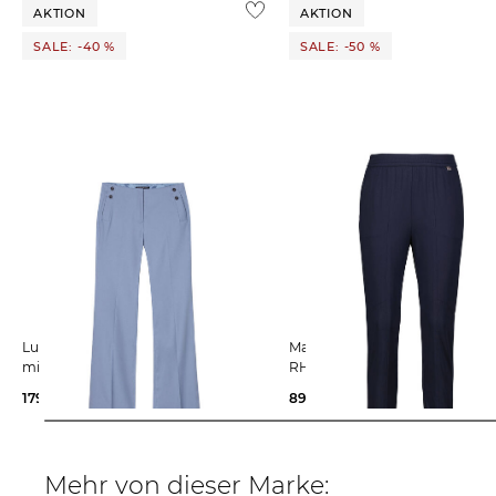
Weitere Details zu Rücksendungen und Retouren aus dem
AKTION
AKTION
SALE: -40 %
SALE: -50 %
Luisa Cerano | Damen Stoffhose
Marc Cain | Damen Jerseyhose
mit Baumwolle
RHODOS
179,99 €
299,95 €
89,99 €
179,90 €
Mehr von dieser Marke: