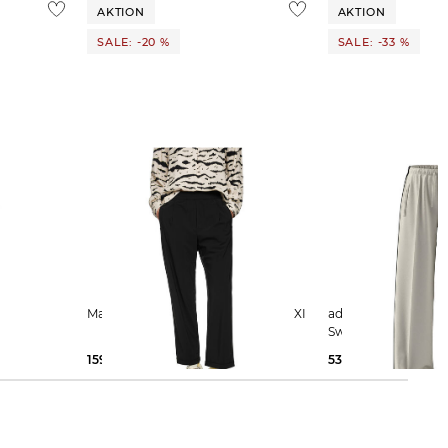
AKTION
AKTION
SALE: -20 %
SALE: -33 %
Marc Cain | Damen Stoffhose WUXI
adidas Originals | Damen
Sweathose TT PANT
159,99 €
199,90 €
53,65 €
80,00 €