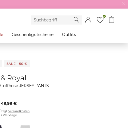
le
Geschenkgutscheine
Outfits
SALE: -50 %
 & Royal
toffhose JERSEY PANTS
49,99 €
/ zzgl.
Versandkosten
2-3 Werktage