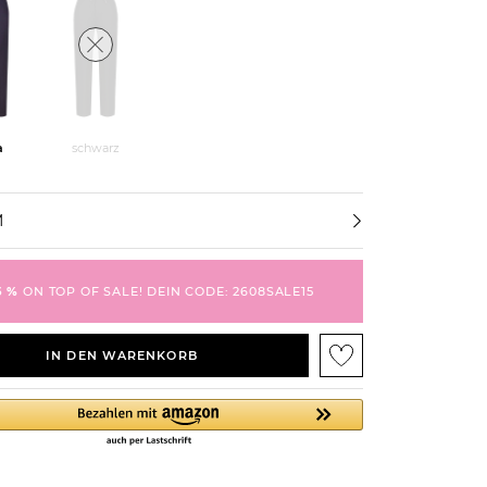
a
schwarz
M
5 %
ON TOP OF SALE! DEIN CODE: 2608SALE15
IN DEN WARENKORB