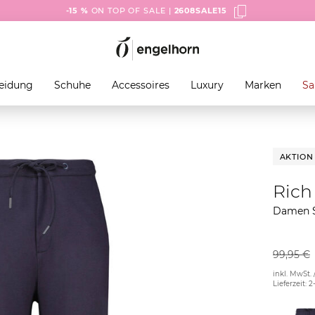
-15 %
ON TOP OF SALE |
2608SALE15
eidung
Schuhe
Accessoires
Luxury
Marken
Sa
AKTION
Rich
Damen S
99,95 €
inkl. MwSt. 
Lieferzeit: 