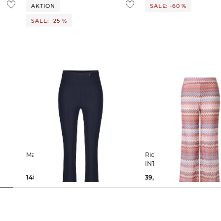
 Ausland findest du
hier
.
AKTION
SALE: -60 %
SALE: -25 %
Marc Cain | Damen Hose FUSSA
Rich & Royal | Damen Hose
INTARSIA KNIT PANTS
148,95 €
199,90 €
39,99 €
99,95 €