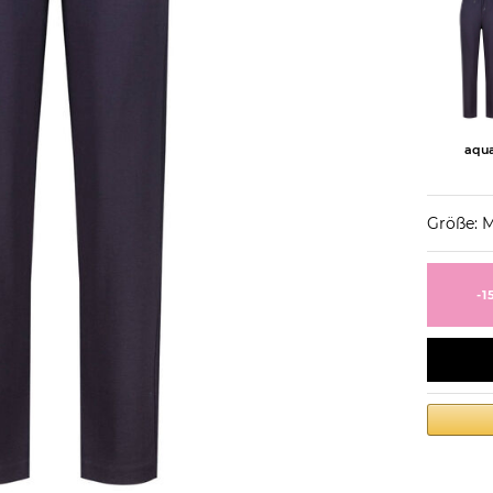
aqu
Größe: 
-1