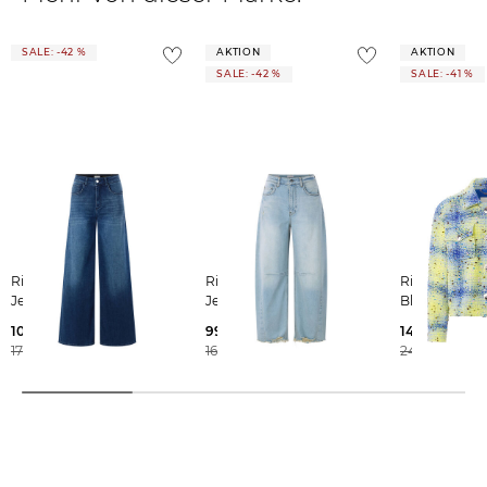
SALE: -42 %
AKTION
AKTION
SALE: -42 %
SALE: -41 %
Rich & Royal | Damen
Rich & Royal | Damen
Rich & Royal | Damen
Jeans Wide Leg
Jeans Barrel Fit
Blazer aus B
104,89 €
99,35 €
146,65 €
179,95 €
169,95 €
249,95 €