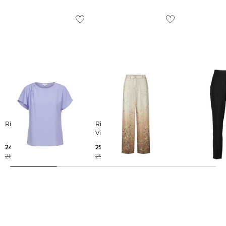
Riani | Damen Bluse
Riani | Damen Hose aus
Riani | Damen Hose Slim
Viskose-Satin
Fit
247,55 €
290,99 €
249,00 €
269,00 €
299,00 €