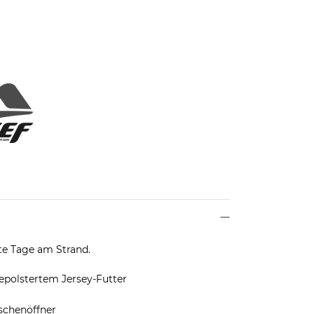
te Tage am Strand.
polstertem Jersey-Futter
schenöffner