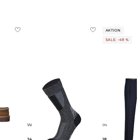
AKTION
SALE: -49 %
Wapiti | Herren Socken S09
Incotex | Herren
24,99 €
189,99 €
370,00 €