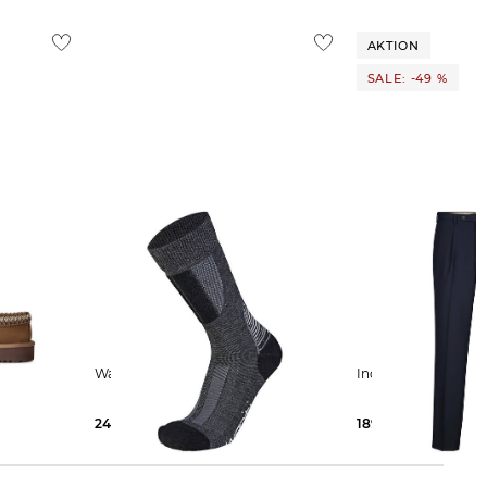
AKTION
SALE: -49 %
Wapiti | Herren Socken S09
Incotex | Herren
24,99 €
189,99 €
370,00 €