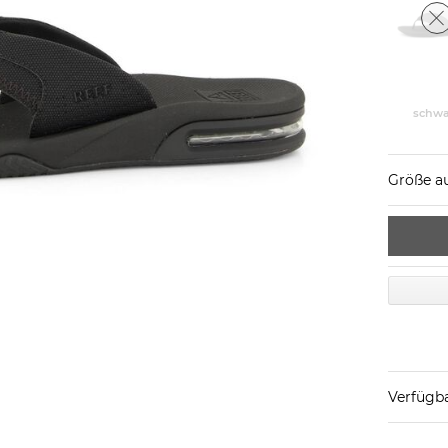
schwa
Größe a
Verfügba