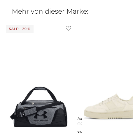
Mehr von dieser Marke:
SALE: -20 %
Under Armour | Sporttasche
Axel Arigato | Herren Sneaker
UNDENIABLE 5.0 DUFFLE MD
ORBIT VINTAGE
36,15 €
45,00 €
244,99 €
250,00 €