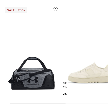
compliance@q-brands.de
Weitere Details zu Rücksendungen und Retouren aus dem
SALE: -20 %
Under Armour | Sporttasche
Axel Arigato | Herren Sneaker
UNDENIABLE 5.0 DUFFLE MD
ORBIT VINTAGE
36,15 €
45,00 €
244,99 €
250,00 €