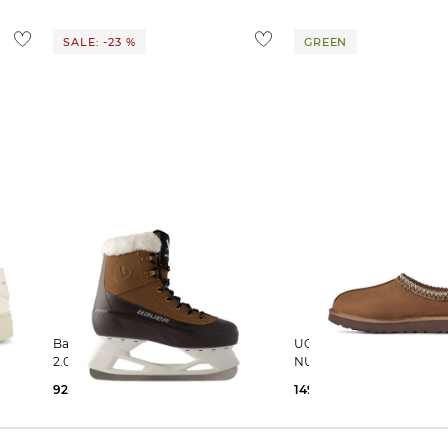
 Ausland findest du
hier
.
SALE: -23 %
GREEN
Bauer | Schlittschuhe WHISTLER
UGG | Damen Clogs TASMAN
2.0
NUBUKLEDER
92,29 €
119,95 €
149,95 €