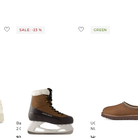
SALE: -23 %
GREEN
Bauer | Schlittschuhe WHISTLER
UGG | Damen Clogs TASMAN
2.0
NUBUKLEDER
92,29 €
119,95 €
149,95 €