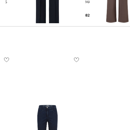
INE S
Cambio | Damen Hose CAMERON
MAC | Damen Hose C
129,15 €
159,90 €
82,29 €
99,95 €