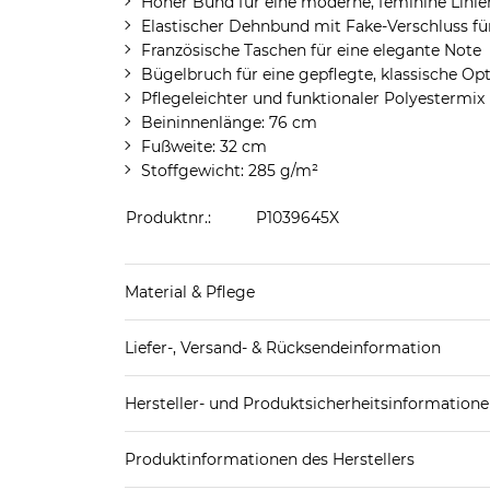
Hoher Bund für eine moderne, feminine Lini
Elastischer Dehnbund mit Fake‑Verschluss fü
Französische Taschen für eine elegante Note
Bügelbruch für eine gepflegte, klassische Opt
Pflegeleichter und funktionaler Polyesterm
Beininnenlänge: 76 cm
Fußweite: 32 cm
Stoffgewicht: 285 g/m²
Produktnr.:
P1039645X
Material & Pflege
Obermaterial: 90% Polyester, 10% Polyurethan
Liefer-, Versand- & Rücksendeinformation
Pflegekennzeichnung:
Standard-Lieferung innerhalb Deutschlands:
Hersteller- und Produktsicherheitsinformation
DHL-Paket
4,95€ - versandkostenfrei ab 
EAN oder Hersteller-Nr.:
Bitte wähle eine 
Spedition
3
Produktinformationen des Herstellers
Brax- Leineweber GmbH & Co. KG