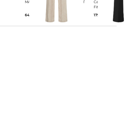
HIARA
MAC | Damen Hose CHIARA BELT
Cambio | Damen Stoffhose Flared
Fit
64,95 €
109,95 €
179,90 €