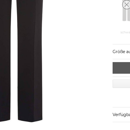
schwa
Größe a
Verfügba