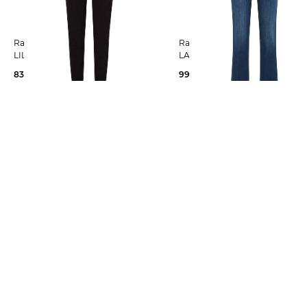
Raphaela by Brax | Damen Hose
Raphaela by Brax | Damen Jeans
LILLYTH
LAURA
83,35 €
99,95 €
99,95 €