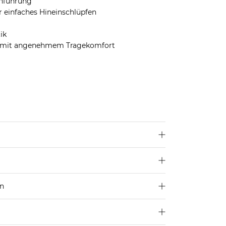
enführung
r einfaches Hineinschlüpfen
ik
ix mit angenehmem Tragekomfort
en
250 €
Größe aus
4,95€