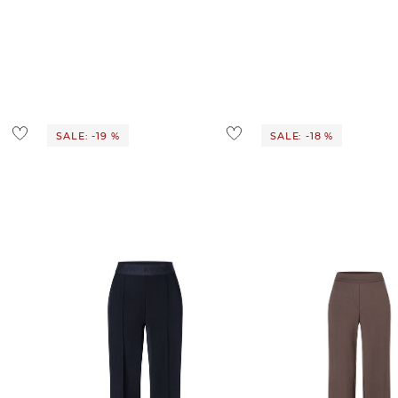
d ins Ausland findest du
hier
.
ostenlos
1,95 €
 Ausland findest du
hier
.
SALE: -19 %
SALE: -18 %