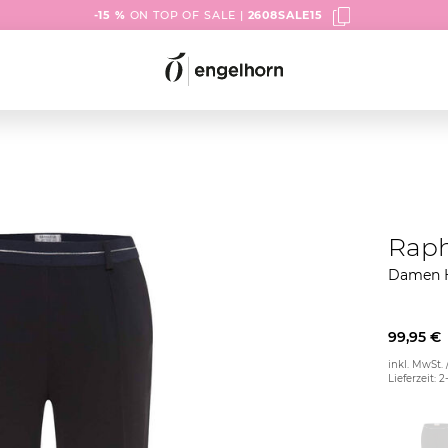
-15 %
ON TOP OF SALE |
2608SALE15
Raph
Damen H
99,95 €
inkl. MwSt. 
Lieferzeit: 