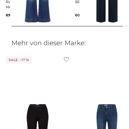
Rich & Royal | Damen Jeans
BRAX | Damen Stoffhose MA
MARLENE Wide Leg
89,95 €
149,95 €
60,15 €
109,95 €
Mehr von dieser Marke:
SALE: -17 %