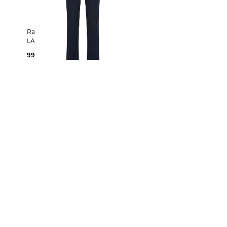
Raphaela by Brax | Damen Jeans
LAURA
99,95 €