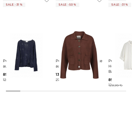
SALE: -31 %
SALE: -50 %
SALE: -31 %
Pure | Damen Pullover
Pure | Damen Strickjacke
Pure | Damen
aus Baumwolle
aus Kaschmir
Hemdbluse a
Baumwolle
89,99 €
139,99 €
129,95 €
279,95 €
89,99 €
129,95 €