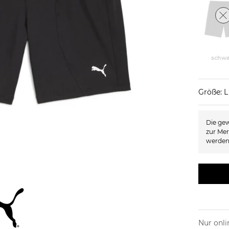
schwa
Größe: L
Die gew
zur Mer
werden
Nur onli