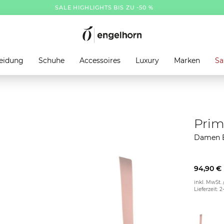
SALE HIGHLIGHTS BIS ZU -50 %
eidung
Schuhe
Accessoires
Luxury
Marken
Sa
Pri
Damen B
94,90 €
inkl. MwSt. 
Lieferzeit: 