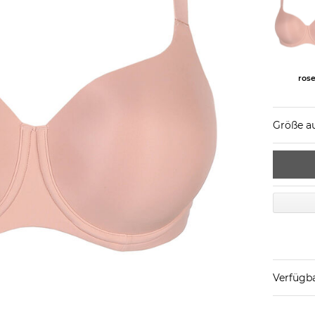
ros
Größe a
Verfügba