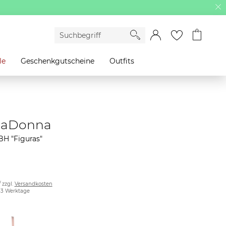
le
Geschenkgutscheine
Outfits
maDonna
H "Figuras"
/ zzgl.
Versandkosten
2-3 Werktage