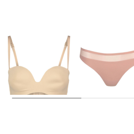
Simone Pérèle | Damen Schalen-
Marie Jo | Damen Slip LOUIE
BH
75,00 €
30,00 €
34,90 €