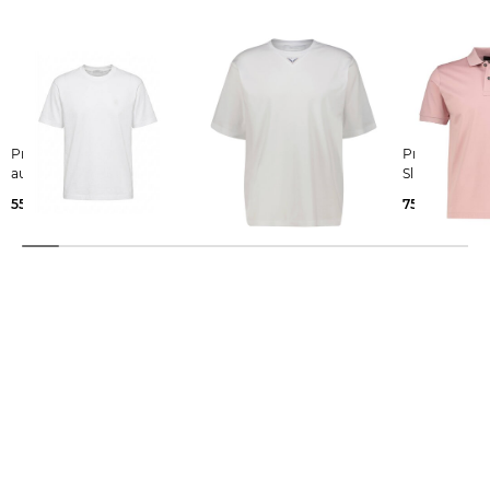
Prada | Herren T-Shirt
Prada | Herren T-Shirt
Prada | Herren Poloshirt
aus Baumwolle
Relaxed Fit
Slim Fit
550,00 €
850,00 €
750,00 €