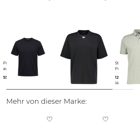
Weitere Details zu Rücksendungen und Retouren aus dem Ausland
findest du
hier
.
Prada | Herren T-Shirt
Prada | Herren T-Shirt
Stone Island | Herren
aus Baumwolle
Relaxed Fit
Poloshirt
550,00 €
850,00 €
129,99 €
180,00 €
Mehr von dieser Marke: