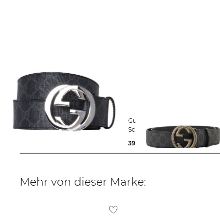
Gucci | Herren Gürtel
Gucci | Herren Gürtel mit GG-
Schnalle
395,00 €
395,00 €
Mehr von dieser Marke: