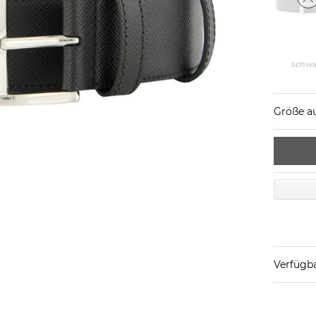
schwa
Größe a
Verfügba