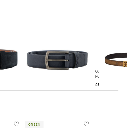
ürtel
Zegna | Herren Gürtel aus
Gucci | Herren Wendegürtel GG
Hirschleder
MARMONT
495,00 €
495,00 €
GREEN