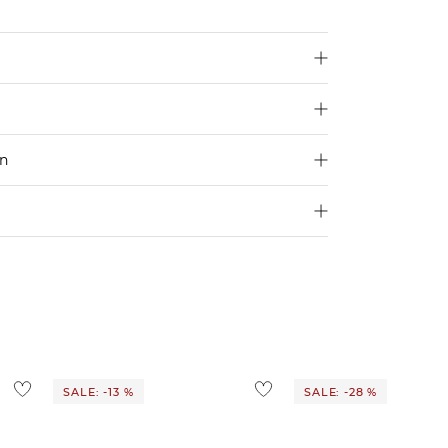
en
250 €
Größe aus
4,95€
d ins Ausland findest du
hier
.
ostenlos
1,95 €
 Ausland findest du
hier
.
SALE: -13 %
SALE: -28 %