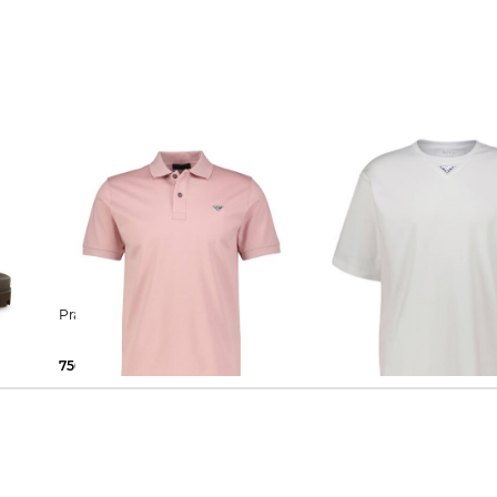
Prada | Herren Poloshirt Slim Fit
Prada | Herren T-Shirt
750,00 €
850,00 €