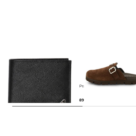
Prada | Herren Portmonnaie aus
Prada | Herren Mules
Leder SAFFIANO WALLET
600,00 €
890,00 €