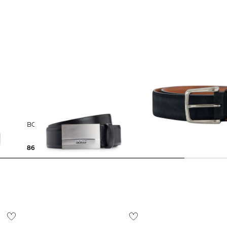
BOSS | Herren Gürtel BAXTON
TOD´S | Herren Lederg
86,35 €
99,00 €
179,99 €
250,00 €