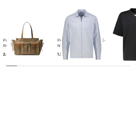
Prada | Herren Shopper
Prada | Herren Hemd RE-
Prada | Herren T-Shirt
ROUTE TOTE
NYLON
Relaxed Fit
2.600,00 €
1.300,00 €
850,00 €