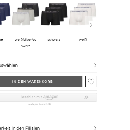
ne
weiß/silber/sc
schwarz
weiß
blau
hwarz
uswählen
IN DEN WARENKORB
rkeit in den Filialen