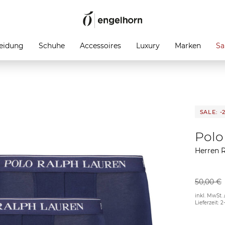
eidung
Schuhe
Accessoires
Luxury
Marken
Sa
SALE: -
Polo
Herren 
50,00 €
inkl. MwSt. 
Lieferzeit: 