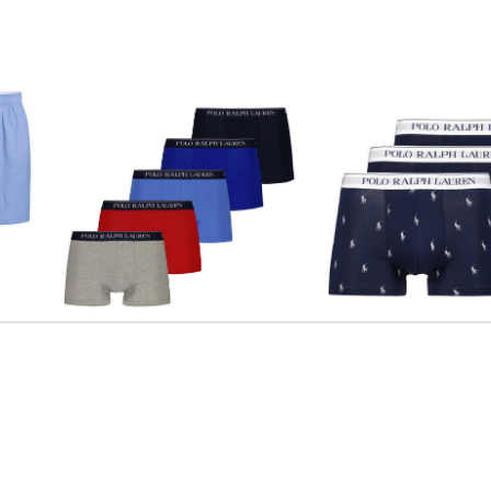
Polo Ralph Lauren | Herren
Polo Ralph Lauren | Herren
Retropants 5er-Pack
Boxershorts 3er-Pack
59,99 €
80,00 €
50,00 €