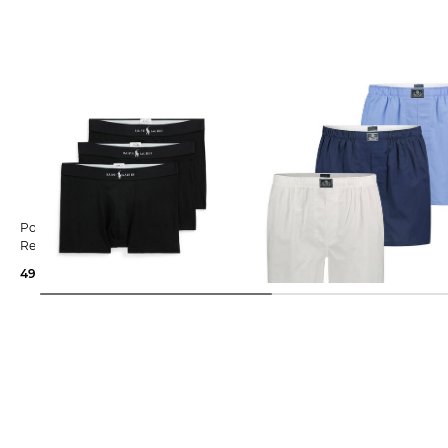
Polo Ralph Lauren | Herren
Polo Ralph Lauren | Herren
Retropants 3er-Pack
Boxershorts 3er Pack
49,99 €
70,00 €
60,89 €
80,00 €