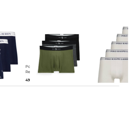
Polo Ralph Lauren | Herren
Polo Ralph Lauren | Herren
Retropants 3er-Pack
Retropants 5er-Pac
49,99 €
70,00 €
59,99 €
80,00 €