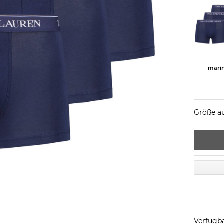
mari
Größe a
Verfügba