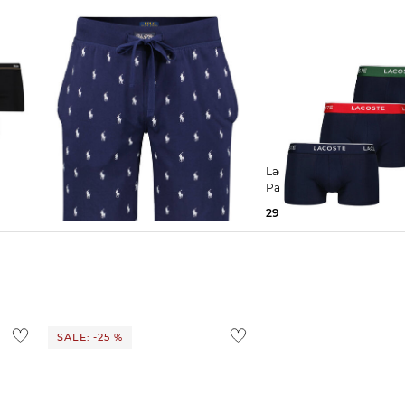
Polo Ralph Lauren | Herren Shorts
Lacoste | Herren Retropants 3er-
Pack
53,89 €
70,00 €
29,99 €
43,00 €
SALE: -25 %