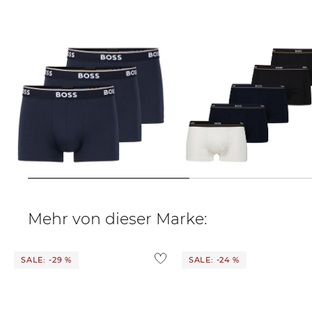
BOSS | Herren Boxershorts TRUNK
BOSS | Herren Boxershorts 5er-
3 P POWER 3er-Pack
Pack TRUNK ESSENTIAL
36,45 €
44,95 €
53,95 €
69,95 €
Mehr von dieser Marke:
SALE: -29 %
SALE: -24 %