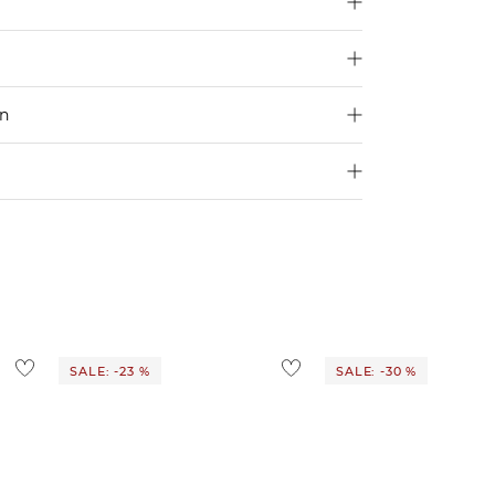
en
250 €
Größe aus
4,95€
d ins Ausland findest du
hier
.
ostenlos
1,95 €
 Ausland findest du
hier
.
SALE: -23 %
SALE: -30 %