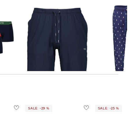
BOSS | Herren Shorts MIX & MATCH
Polo Ralph Lauren | Herren
aus Stretch-Jersey Regular Fit
Loungewear Hose
32,99 €
39,95 €
62,05 €
80,00 €
SALE: -29 %
SALE: -25 %