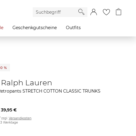
le
Geschenkgutscheine
Outfits
20 %
 Ralph Lauren
Retropants STRETCH COTTON CLASSIC TRUNKS
39,95 €
/ zzgl.
Versandkosten
2-3 Werktage