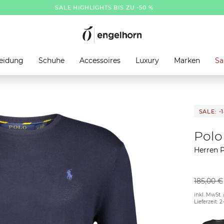
SALE HIGHLIGHTS BIS ZU -50 %
eidung
Schuhe
Accessoires
Luxury
Marken
Sa
SALE: -
Polo
Herren P
185,00 €
inkl. MwSt. 
Lieferzeit: 