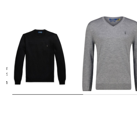
Polo Ralph Lauren | Herren
Polo Ralph Lauren | Herren
Strickpullover aus Wolle Slim Fit
Pullover Slim Fit
129,99 €
200,00 €
119,99 €
200,00 €