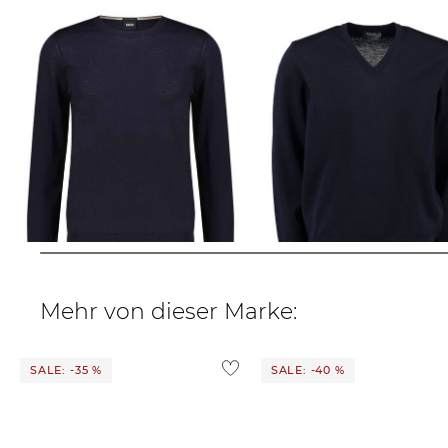
BOSS | Herren Strickpullover aus
MAERZ Muenchen | Herren
Wolle LENO-P
Pullover
104,85 €
149,95 €
110,99 €
129,95 €
Mehr von dieser Marke:
SALE: -35 %
SALE: -40 %