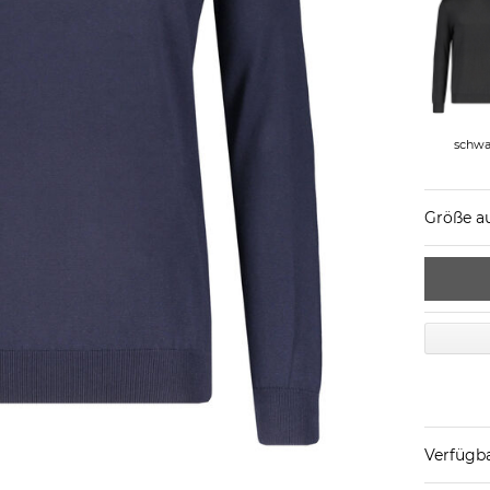
schwa
Größe a
Verfügba