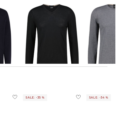
BOSS | Herren Pullover MELBA_P
BOSS | Herren Strickpullover aus
Wolle LENO-P
98,99 €
149,95 €
102,45 €
149,95 €
SALE: -35 %
SALE: -34 %