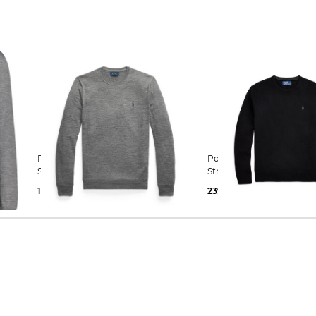
Polo Ralph Lauren | Herren
Polo Ralph Lauren | Herren
Strickpullover aus Wolle Slim Fit
Strickpullover aus Wolle
129,99 €
200,00 €
239,99 €
245,00 €