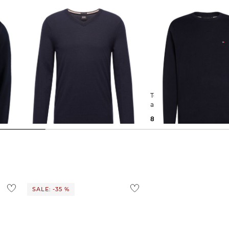
BOSS | Herren Pullover MELBA_P
Tommy Hilfiger | Herren Pullover
aus Baumwolle
104,85 €
149,95 €
89,19 €
99,90 €
SALE: -35 %