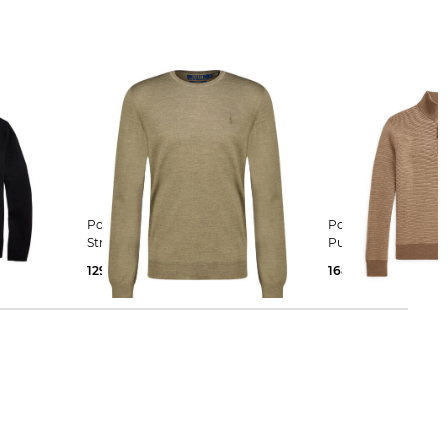
Polo Ralph Lauren | Herren
Polo Ralph Lauren | Herren
Strickpullover aus Wolle Slim Fit
Pullover aus Wolle
129,99 €
200,00 €
168,99 €
255,00 €