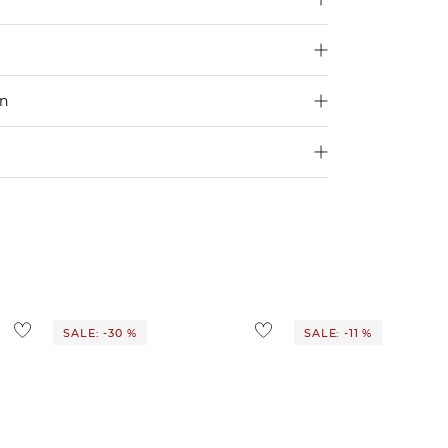
en
250 €
Größe aus
4,95€
d ins Ausland findest du
hier
.
ostenlos
1,95 €
 Ausland findest du
hier
.
SALE: -30 %
SALE: -11 %