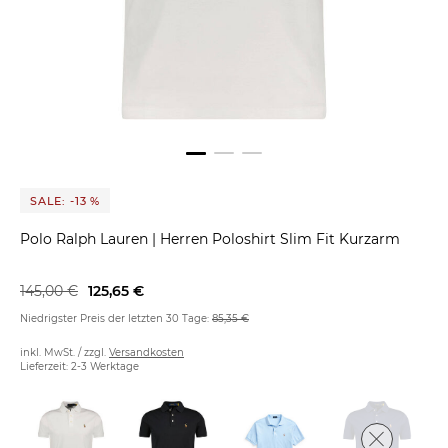
SALE: -13 %
Polo Ralph Lauren
|
Herren Poloshirt Slim Fit Kurzarm
145,00 €
125,65 €
Niedrigster Preis der letzten 30 Tage:
85,35 €
inkl. MwSt. / zzgl.
Versandkosten
Lieferzeit: 2-3 Werktage