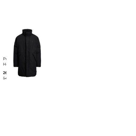
Polo Ralph Lauren |
Herren Daunenmantel
269,99 €
545,00 €