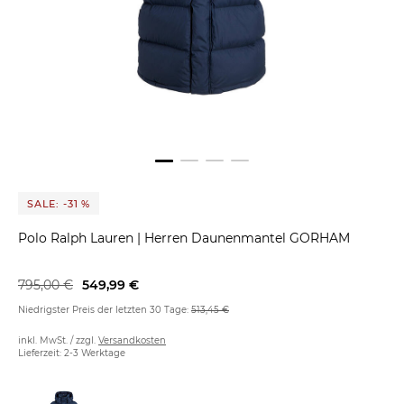
SALE: -31 %
Polo Ralph Lauren
|
Herren Daunenmantel GORHAM
795,00 €
549,99 €
Niedrigster Preis der letzten 30 Tage:
513,45 €
inkl. MwSt. / zzgl.
Versandkosten
Lieferzeit: 2-3 Werktage