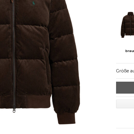
brau
Größe a