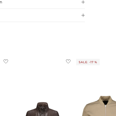
en
250 €
Größe aus
4,95€
d ins Ausland findest du
hier
.
ostenlos
1,95 €
 Ausland findest du
hier
.
SALE: -17 %