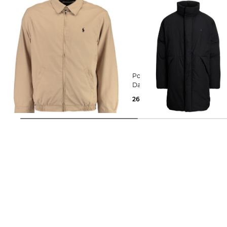
Polo Ralph Lauren | Herren Jacke
Polo Ralph Lauren | Herren
Daunenmantel
139,95 €
245,00 €
269,99 €
545,00 €