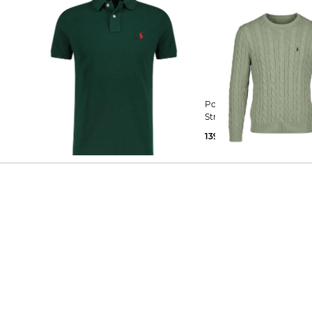
Polo Ralph Lauren | Herren
Polo Ralph Lauren | Herren
Poloshirt Custom Slim Fit Kurzarm
Strickpullover mit Zopfm
64,99 €
135,00 €
139,15 €
215,00 €