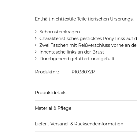
Enthält nichttextile Teile tierischen Ursprungs.
Schornsteinkragen
Charakteristisches gesticktes Pony links auf 
Zwei Taschen mit Reißverschluss vorne an der
Innentasche links an der Brust
Durchgehend gefüttert und gefüllt
Produktnr.:
P1038072P
Produktdetails
Produkthinweis: Fällt normal aus. Wir empfeh
Material & Pflege
Obermaterial: 100% Baumwolle
Liefer-, Versand- & Rücksendeinformation
Futter: 100% Polyamid
Wattierung: 75% Entendaunen, 25% Entenfeder
Standard-Lieferung innerhalb Deutschlands: