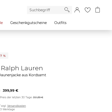
le
Geschenkgutscheine
Outfits
27 %
 Ralph Lauren
Daunenjacke aus Kordsamt
€
399,99 €
 Preis der letzten 30 Tage:
351,89 €
/ zzgl.
Versandkosten
2-3 Werktage