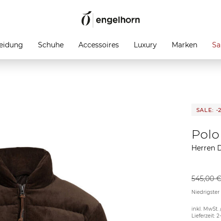
eidung
Schuhe
Accessoires
Luxury
Marken
Sa
SALE: -
Polo
Herren 
545,00 
Niedrigster
inkl. MwSt. 
Lieferzeit: 