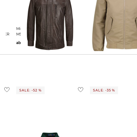
Milestone | Herren Lederjacke
Elvine | Herren Blouson REX
ACIER
MSBERNARDO aus Leder
wasserabweisend Regular
ab
399,95 €
189,99 €
229,95 €
SALE: -52 %
SALE: -35 %