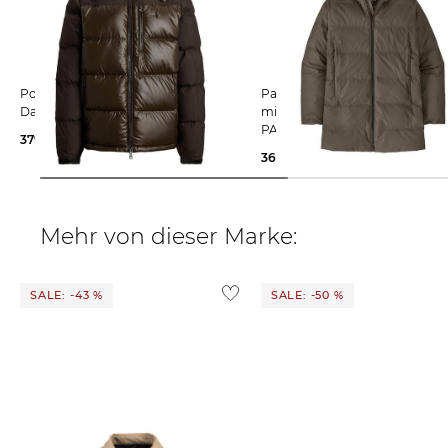
Polo Ralph Lauren | Herren
Patagonia | Herren Daunenjacke
Daunenjacke GORHAM
mit Kapuze M´S JACKSON GL
PARKA
379,99 €
545,00 €
360,89 €
599,99 €
Mehr von dieser Marke:
SALE: -43 %
SALE: -50 %