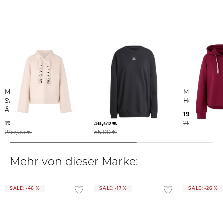
Weitere Details zu Rücksendungen und Retouren aus dem Ausland
findest du
hier
.
Marc Cain | Damen
adidas Originals | Damen
Marc Cain | Damen
Sweatshirt mit weiten
Sweatshirt ESSENTIALS
Hoodie mit P
Ärmeln
OVERSIZED FRENCH
192,75 €
TERRY
192,75 €
38,49 €
289,00 €
289,00 €
55,00 €
Mehr von dieser Marke:
SALE: -46 %
SALE: -17 %
SALE: -26 %