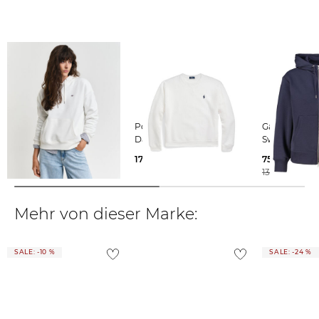
Weitere Details zu Rücksendungen und Retouren aus dem Ausland
findest du
hier
.
Gant | Damen Sweatshirt
Polo Ralph Lauren |
Gant | Damen
SHIELD HOODIE
Damen Sweatshirt
Sweatjacke
94,55 €
175,00 €
75,99 €
120,00 €
130,00 €
Mehr von dieser Marke:
SALE: -10 %
SALE: -24 %